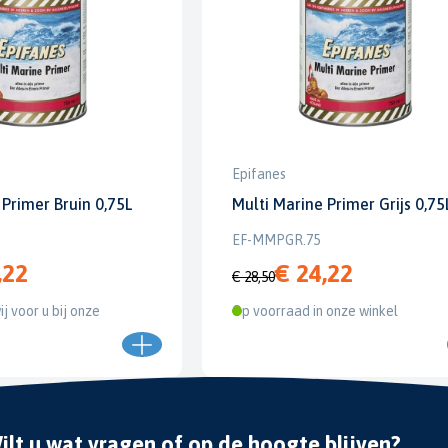
Epifanes
 Primer Bruin 0,75L
Multi Marine Primer Grijs 0,75
EF-MMPGR.75
,22
€ 24,22
€ 28,50
ij voor u bij onze
Op voorraad in onze winkel
ilt u wat vragen of op de hoogte blijven?