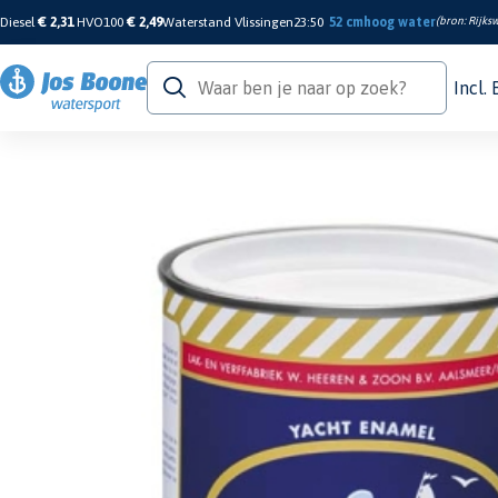
Diesel
€ 2,31
HVO100
€ 2,49
Waterstand Vlissingen
23:50
52 cm
hoog water
(bron:
Rijksw
Incl.
Home
/
Verf & Onderhoud
/
Aflak
/
Aflakken
/
Bootlak No.14 - Bruin 0,75L