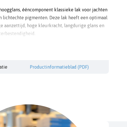
 hoogglans, ééncomponent klassieke lak voor jachten
en lichtechte pigmenten. Deze lak heeft een optimaal
e aanzettijd, hoge kleurkracht, langdurige glans en
terbestendigheid.
k op polyester, staal, aluminium en hout voor binnen
rlijn, in combinatie met een geschikte primer.
nderhoud van bestaande ééncomponent aflakken.
atie
Productinformatieblad (PDF)
. 11m² per 750ml.
ur bij 18°C.
kel ter kleurindicatie en kan niet gebruikt worden als