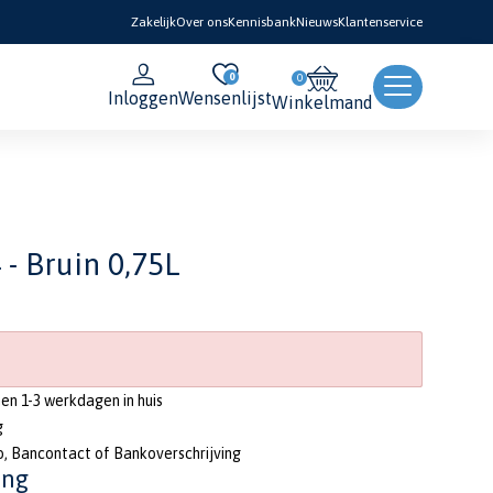
Zakelijk
Over ons
Kennisbank
Nieuws
Klantenservice
0
Inloggen
Wensenlijst
Winkelmand
 - Bruin 0,75L
nen 1-3 werkdagen in huis
g
o, Bancontact of Bankoverschrijving
ing