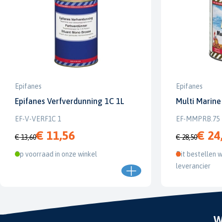
Epifanes
Epifanes
Epifanes Verfverdunning 1C 1L
Multi Marine
EF-V-VERF1C 1
EF-MMPRB.75
€ 11,56
€ 24
€ 13,60
€ 28,50
Op voorraad in onze winkel
Dit bestellen w
leverancier
W