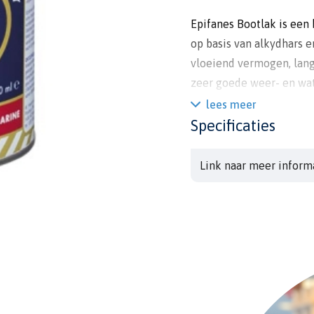
Epifanes Bootlak is een
op basis van alkydhars 
vloeiend vermogen, lang
zeer goede weer- en wa
lees meer
Geschikt voor nieuw wer
Specificaties
en buiten boven de wate
Tevens geschikt voor o
Link naar meer inform
Uitstrijkvermogen is ca
Overschilderbaar na 24 u
Let op: afbeelding is en
kleurstaal.