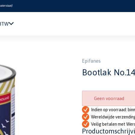
aterstaat
)
 BTW
Navigatie & Elektronica
Motor & Techniek
Sanitair & Comfort
Epifanes
Kleding & Schoenen
Bootlak No.14
Veiligheid
Boeken & Kaarten
Verf & Onderhoud
Geen voorraad
Tuigage & Dekuitrusting
Rubberboten & Motoren
Indien op voorraad: bin
Outlet
Wereldwijde verzendin
Veilig betalen met Wer
Productomschrijv