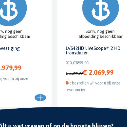
evestiging
LVS42HD LiveScope™ 2 HD
transducer
010-03899-00
.979,99
€ 2.069,99
€ 2.299,99
ij voor u bij onze
Dit bestellen wij voor u bij onze
leverancier
ilt u wat vragen of op de hoogte blijven?