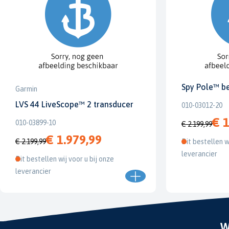
Spy Pole™ b
Garmin
LVS 44 LiveScope™ 2 transducer
010-03012-20
€ 1
010-03899-10
€ 2.199,99
€ 1.979,99
€ 2.199,99
Dit bestellen w
leverancier
Dit bestellen wij voor u bij onze
leverancier
W