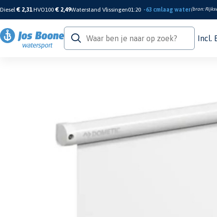
Diesel
€ 2,31
HVO100
€ 2,49
Waterstand Vlissingen
01:20
-63 cm
laag water
(bron:
Rijks
Incl.
Home
/
Sanitair & Comfort
/
Ramen En Luiken
/
Luiken
/
Dometic Oceanair Sky