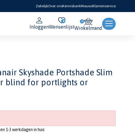
Zakelijk
Over ons
Kennisbank
Nieuws
Klantenservice
0
Inloggen
Wensenlijst
Winkelmand
nair Skyshade Portshade Slim
r blind for portlights or
nen 1-3 werkdagen in huis