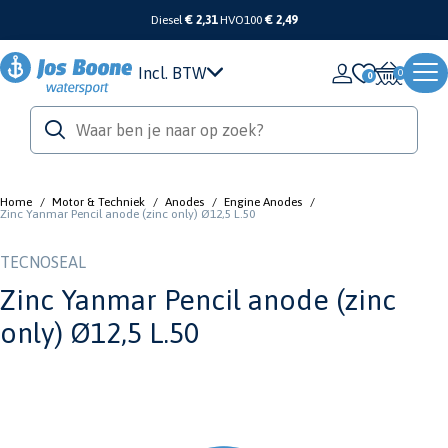
Diesel
€ 2,31
HVO100
€ 2,49
Incl. BTW
0
Home
/
Motor & Techniek
/
Anodes
/
Engine Anodes
/
Zinc Yanmar Pencil anode (zinc only) Ø12,5 L.50
TECNOSEAL
Zinc Yanmar Pencil anode (zinc
only) Ø12,5 L.50