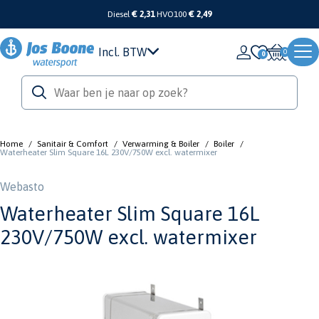
Diesel
€ 2,31
HVO100
€ 2,49
Incl. BTW
0
Home
/
Sanitair & Comfort
/
Verwarming & Boiler
/
Boiler
/
Waterheater Slim Square 16L 230V/750W excl. watermixer
Webasto
Waterheater Slim Square 16L
230V/750W excl. watermixer