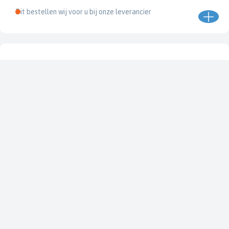
Dit bestellen wij voor u bij onze leverancier
LVS42HD LiveScope™ 2 HD transducer
010-03899-00
€ 2.069,99
€ 2.299,99