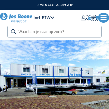
Diesel
€ 2,31
HVO100
€ 2,49
Incl. BTW
0