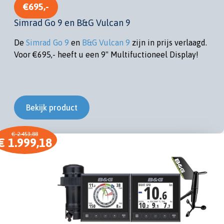
€695,-
Simrad Go 9 en B&G Vulcan 9
De
Simrad Go 9
en
B&G Vulcan 9
zijn in prijs verlaagd.
Voor €695,- heeft u een 9" Multifuctioneel Display!
Bekijk product
€ 2.453,88
€ 1.999,18