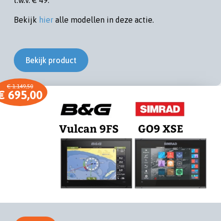
Bekijk
hier
alle modellen in deze actie.
Bekijk product
€ 1.149,50
€ 695,00