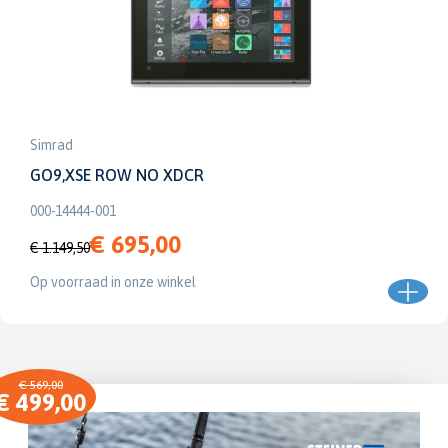
Simrad
GO9,XSE ROW NO XDCR
000-14444-001
€ 695,00
€ 1.149,50
Op voorraad in onze winkel
€ 569,00
€ 499,00