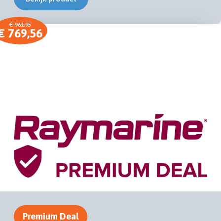
€ 961,95
€ 769,56
Premium Deal