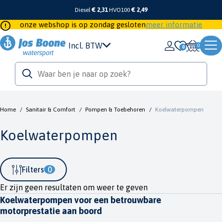
Diesel
€ 2,31
HVO100
€ 2,49
onze webshop is op zondag gesloten
meer informatie
Incl. BTW
0
Home
/
Sanitair & Comfort
/
Pompen & Toebehoren
/
Koelwaterpompen
Koelwaterpompen
Filters
0
Er zijn geen resultaten om weer te geven
Koelwaterpompen voor een betrouwbare
motorprestatie aan boord