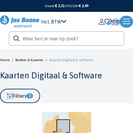
Diesel
€ 2,31
HVO100
€ 2,49
Incl. BTW
0
Home
/
Boeken & Kaarten
/
Kaarten Digitaal & Software
Kaarten Digitaal & Software
Filters
0