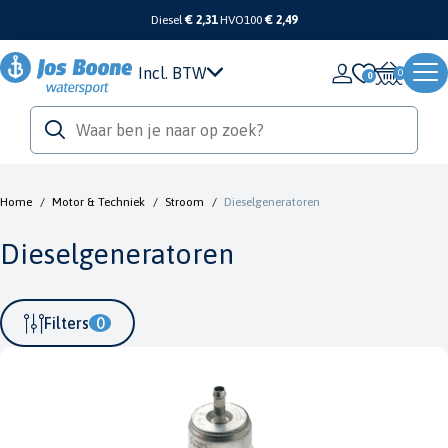
Diesel
€ 2,31
HVO100
€ 2,49
Incl. BTW
0
Home
/
Motor & Techniek
/
Stroom
/
Dieselgeneratoren
Dieselgeneratoren
Filters
0