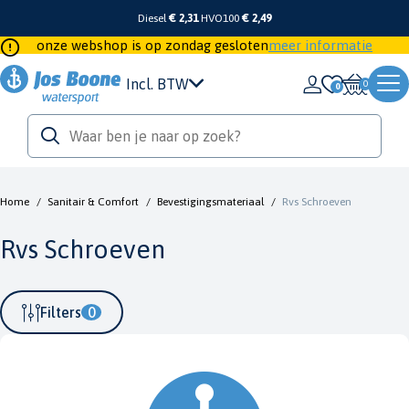
Diesel
€ 2,31
HVO100
€ 2,49
onze webshop is op zondag gesloten
meer informatie
Incl. BTW
0
Home
/
Sanitair & Comfort
/
Bevestigingsmateriaal
/
Rvs Schroeven
Rvs Schroeven
Filters
0