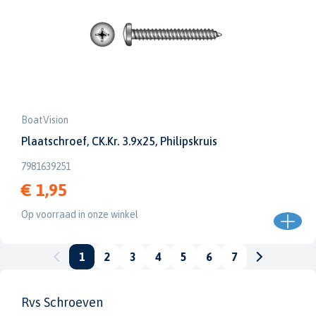
BoatVision
Plaatschroef, CK.Kr. 3.9x25, Philipskruis
7981639251
€ 1,95
Op voorraad in onze winkel
1
2
3
4
5
6
7
Rvs Schroeven