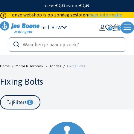
Diesel
€ 2,31
HVO100
€ 2,49
onze webshop is op zondag gesloten
meer informatie
Incl. BTW
0
Home
/
Motor & Techniek
/
Anodes
/
Fixing Bolts
Fixing Bolts
Filters
0