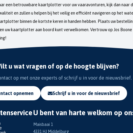
aar een betrouwbare kaartplotter voor uw vaaravonturen, kijk dan naar d
liteit en zullen u helpen bij het veilig en efficiënt navigeren op het w
aartplotter binnen de kortste keren in handen hebben. Plaats uw bestelli
gen uw kaartplotter aan boord kunt verwelkomen. Vertrouw op Jos Boone
ing!
ilt u wat vragen of op de hoogte blijven?
tact op met onze experts of schrijf u in voor de nieuwsbrief.
ntact opnemen
Schrijf u in voor de nieuwsbrief
tenservice
U bent van harte welkom op on
n
Maisbaai 1
e
4331 HJ Middelburg
bank