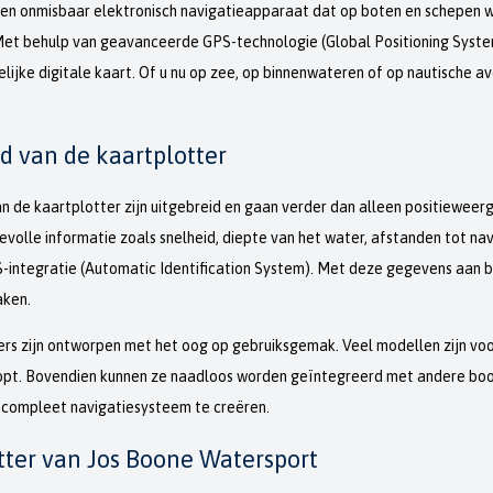
een onmisbaar elektronisch navigatieapparaat dat op boten en schepen w
Met behulp van geavanceerde GPS-technologie (Global Positioning System
elijke digitale kaart. Of u nu op zee, op binnenwateren of op nautische a
d van de kaartplotter
 de kaartplotter zijn uitgebreid en gaan verder dan alleen positieweerg
olle informatie zoals snelheid, diepte van het water, afstanden tot na
-integratie (Automatic Identification System). Met deze gegevens aan b
aken.
rs zijn ontworpen met het oog op gebruiksgemak. Veel modellen zijn voo
opt. Bovendien kunnen ze naadloos worden geïntegreerd met andere boor
compleet navigatiesysteem te creëren.
tter van Jos Boone Watersport