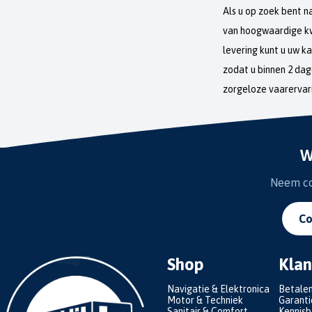
Als u op zoek bent n
van hoogwaardige kwa
levering kunt u uw k
zodat u binnen 2 da
zorgeloze vaarervar
W
Neem con
Co
Shop
Klan
Navigatie & Elektronica
Betale
Motor & Techniek
Garanti
Sanitair & Comfort
Kennis