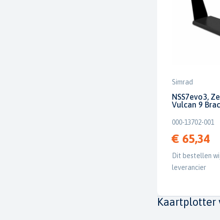
Simrad
NSS7evo3, Ze
Vulcan 9 Bra
000-13702-001
€ 65,34
Dit bestellen wi
leverancier
Kaartplotter