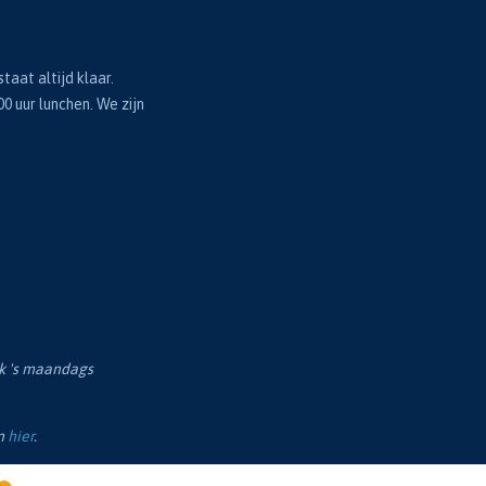
taat altijd klaar.
00 uur lunchen. We zijn
ok 's maandags
en
hier
.