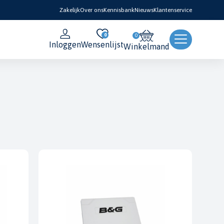
Zakelijk
Over ons
Kennisbank
Nieuws
Klantenservice
0
Inloggen
Wensenlijst
Winkelmand