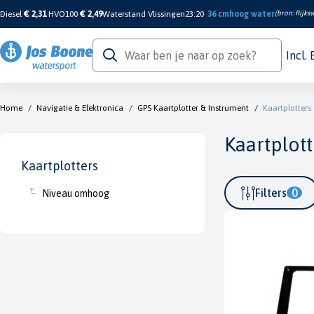
Diesel
€ 2,31
HVO100
€ 2,49
Waterstand Vlissingen
23:20
36 cm
hoog water
(bron:
Rijksw
Incl.
Home
/
Navigatie & Elektronica
/
GPS Kaartplotter & Instrument
/
Kaartplotters
Kaartplott
Kaartplotters
Filters
0
Niveau omhoog