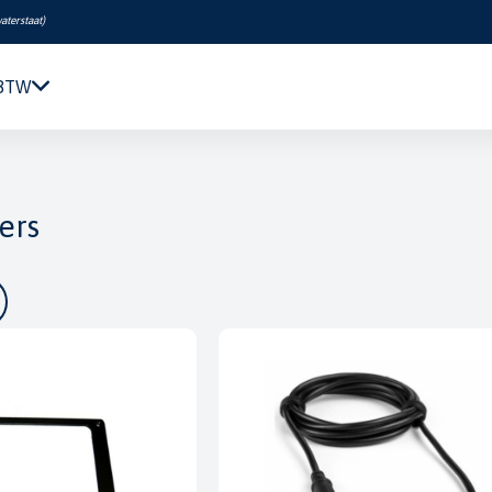
aterstaat
)
 BTW
Navigatie & Elektronica
Motor & Techniek
ers
Sanitair & Comfort
Kleding & Schoenen
Veiligheid
Boeken & Kaarten
Verf & Onderhoud
Tuigage & Dekuitrusting
Rubberboten & Motoren
Outlet