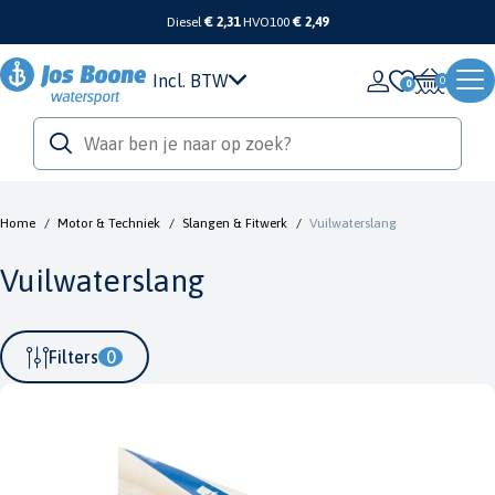
Diesel
€ 2,31
HVO100
€ 2,49
Incl. BTW
0
Home
/
Motor & Techniek
/
Slangen & Fitwerk
/
Vuilwaterslang
Vuilwaterslang
Filters
0