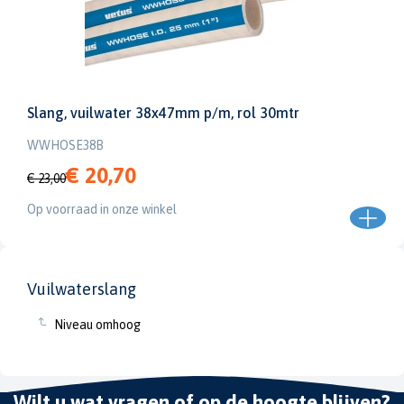
Slang, vuilwater 38x47mm p/m, rol 30mtr
WWHOSE38B
€ 20,70
€ 23,00
Op voorraad in onze winkel
Vuilwaterslang
Niveau omhoog
Wilt u wat vragen of op de hoogte blijven?