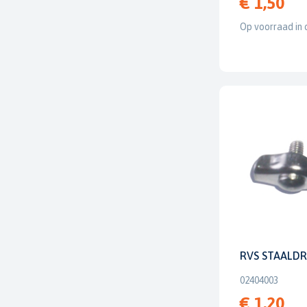
€ 1,50
Op voorraad in 
RVS STAALDR
02404003
€ 1,20