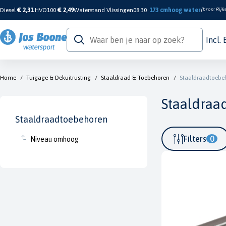
Diesel
€ 2,31
HVO100
€ 2,49
Waterstand Vlissingen
08:30
173 cm
hoog water
(bron:
Rijk
Incl.
Home
/
Tuigage & Dekuitrusting
/
Staaldraad & Toebehoren
/
Staaldraadtoebe
Staaldraa
Staaldraadtoebehoren
Filters
0
Niveau omhoog