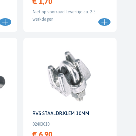
€ 1,70
Niet op voorraad: levertijd ca. 2-3
werkdagen
RVS STAALDR.KLEM 10MM
02403010
€ 6,90