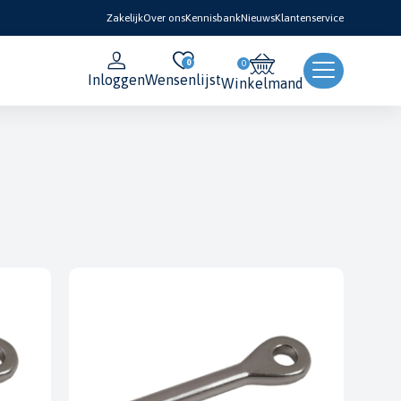
Zakelijk
Over ons
Kennisbank
Nieuws
Klantenservice
0
Inloggen
Wensenlijst
Winkelmand