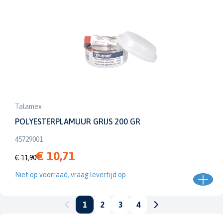
Talamex
POLYESTERPLAMUUR GRIJS 200 GR
45729001
€ 10,71
€ 11,90
Niet op voorraad, vraag levertijd op
1
2
3
4