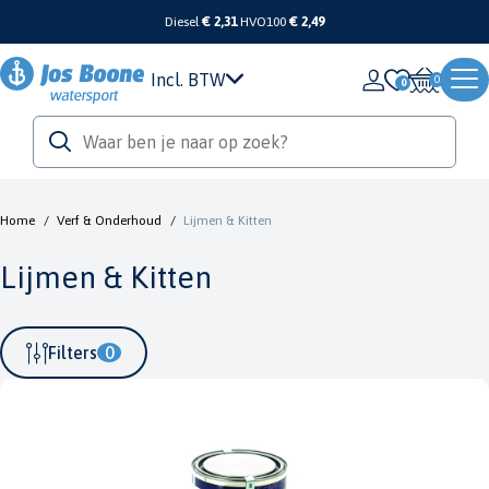
Diesel
€ 2,31
HVO100
€ 2,49
Incl. BTW
0
Home
/
Verf & Onderhoud
/
Lijmen & Kitten
Lijmen & Kitten
Filters
0