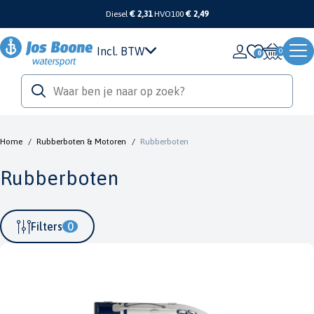
Diesel
€ 2,31
HVO100
€ 2,49
Incl. BTW
0
Home
/
Rubberboten & Motoren
/
Rubberboten
Rubberboten
Filters
0