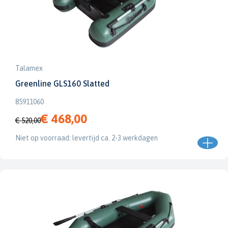
Talamex
Greenline GLS160 Slatted
85911060
€ 468,00
€ 520,00
Niet op voorraad: levertijd ca. 2-3 werkdagen