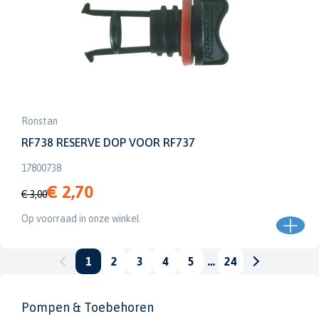
Ronstan
RF738 RESERVE DOP VOOR RF737
17800738
€ 2,70
€ 3,00
Op voorraad in onze winkel
1
2
3
4
5
…
24
Pompen & Toebehoren