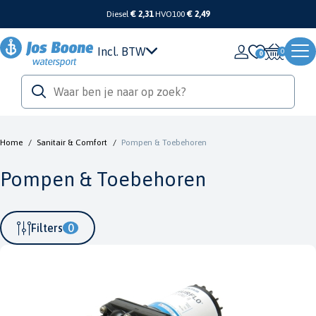
Diesel
€ 2,31
HVO100
€ 2,49
Incl. BTW
0
Home
/
Sanitair & Comfort
/
Pompen & Toebehoren
Pompen & Toebehoren
Filters
0