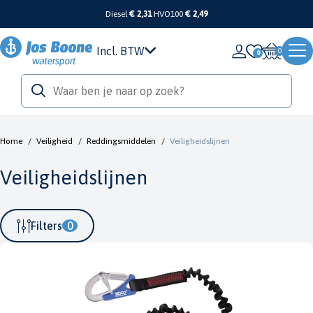
Diesel
€ 2,31
HVO100
€ 2,49
Incl. BTW
0
Home
/
Veiligheid
/
Reddingsmiddelen
/
Veiligheidslijnen
Veiligheidslijnen
Filters
0