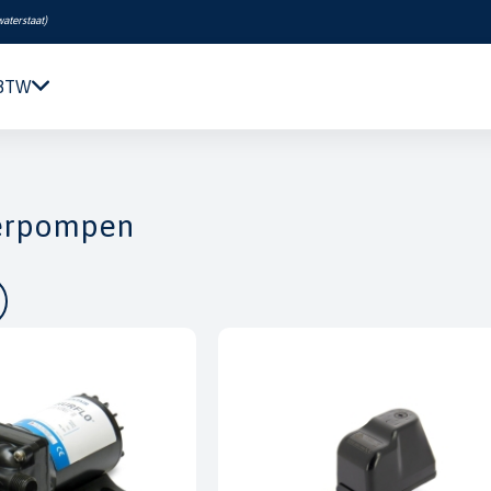
waterstaat
)
 BTW
Navigatie & Elektronica
Motor & Techniek
erpompen
Sanitair & Comfort
Kleding & Schoenen
Veiligheid
Boeken & Kaarten
Verf & Onderhoud
Tuigage & Dekuitrusting
Rubberboten & Motoren
Outlet