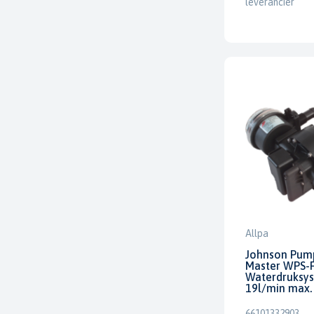
leverancier
Allpa
Johnson Pump
Master WPS-F
Waterdruksy
19l/min max.
66101332903