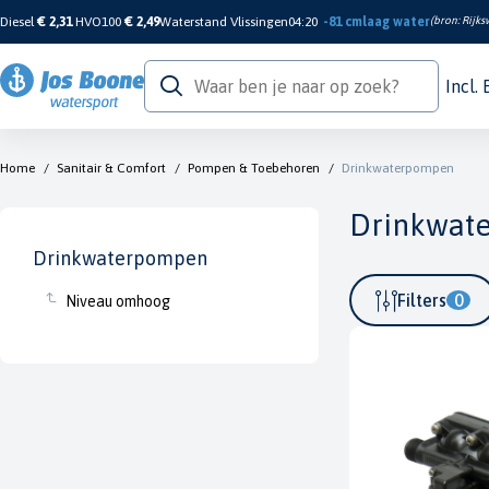
Diesel
€ 2,31
HVO100
€ 2,49
Waterstand Vlissingen
04:20
-81 cm
laag water
(bron:
Rijks
Incl.
Home
/
Sanitair & Comfort
/
Pompen & Toebehoren
/
Drinkwaterpompen
Drinkwat
Drinkwaterpompen
Filters
0
Niveau omhoog