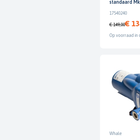
standaard M
17540240
€ 13
€ 149,00
Op voorraad in 
Whale