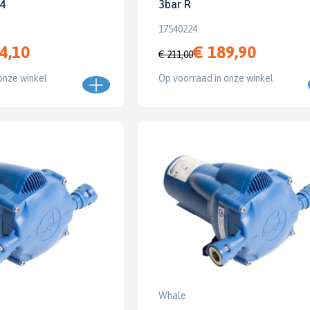
k4
3bar R
17540224
4,10
€ 189,90
€ 211,00
onze winkel
Op voorraad in onze winkel
Whale