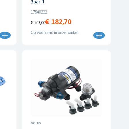
3bar R
17540222
€ 182,70
€ 203,00
Op voorraad in onze winkel
Vetus