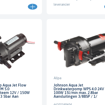
leverancier
Allpa
 Aqua Jet Flow
Johnson Aqua Jet
M 5.0
Drinkwaterpomp WPS 4.0 24V 
steem 12V / 150W
100W 15l/min max. 2.8bar
 3 5bar Aan
Aansluitingen 3/8BSP / 1/
66101340604