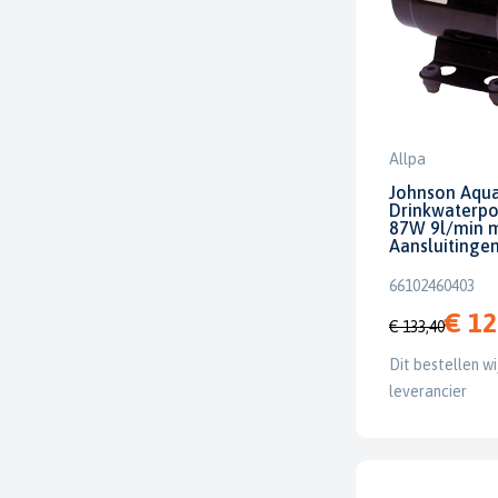
Allpa
Johnson Aqua
Drinkwaterpo
87W 9l/min m
Aansluitingen
66102460403
€ 12
€ 133,40
Dit bestellen wi
leverancier