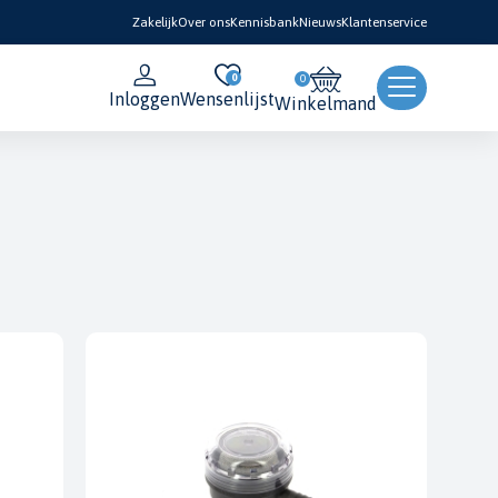
Zakelijk
Over ons
Kennisbank
Nieuws
Klantenservice
0
Inloggen
Wensenlijst
Winkelmand