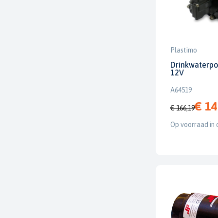
Plastimo
Drinkwaterpo
12V
A64519
€ 14
€ 166,19
Op voorraad in 