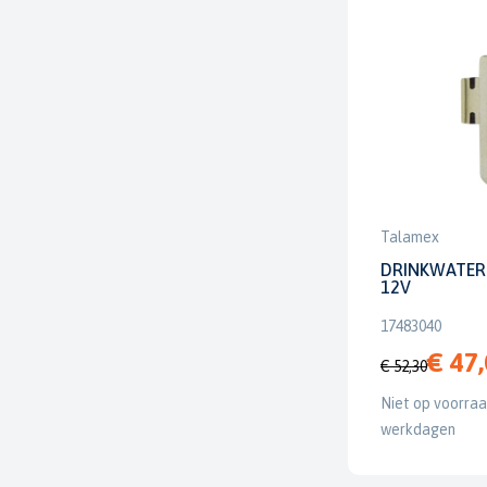
Talamex
DRINKWATER
12V
17483040
€ 47
€ 52,30
Niet op voorraad
werkdagen