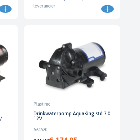
leverancier
Plastimo
Drinkwaterpomp AquaKing std 3.0
/
12V
A64520