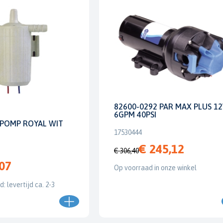
82600-0292 PAR MAX PLUS 1
6GPM 40PSI
POMP ROYAL WIT
17530444
€ 245,12
€ 306,40
,07
Op voorraad in onze winkel
: levertijd ca. 2-3