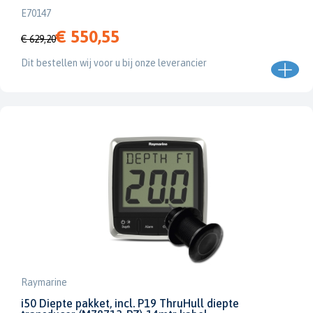
E70147
€ 550,55
€ 629,20
Dit bestellen wij voor u bij onze leverancier
Raymarine
i50 Diepte pakket, incl. P19 ThruHull diepte