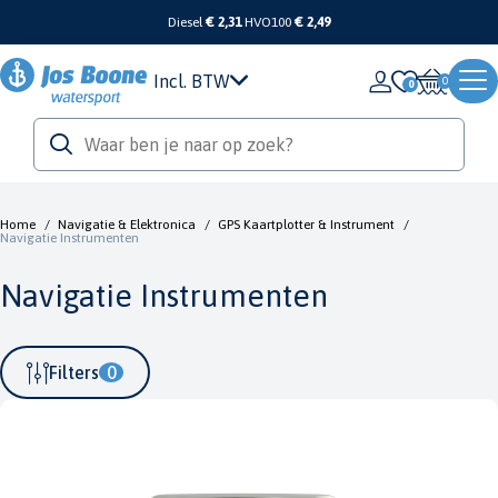
Diesel
€ 2,31
HVO100
€ 2,49
Incl. BTW
0
Home
/
Navigatie & Elektronica
/
GPS Kaartplotter & Instrument
/
Navigatie Instrumenten
Navigatie Instrumenten
Filters
0