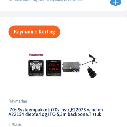
Raymarine Korting
Raymarine
i70s Systeempakket: i70s instr.,E22078 wind en
A22154 diepte/log,iTC-5,3m backbone,T stuk
T70216