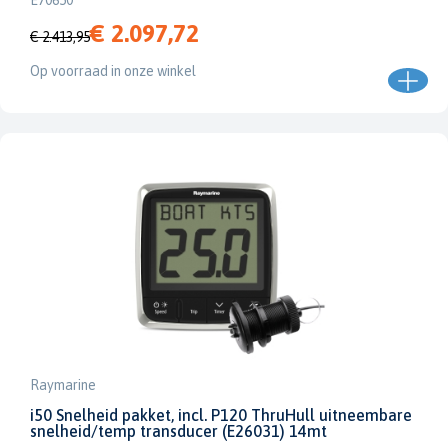
E70650
€ 2.097,72
€ 2.413,95
Op voorraad in onze winkel
Raymarine
i50 Snelheid pakket, incl. P120 ThruHull uitneembare
snelheid/temp transducer (E26031) 14mt