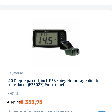
Raymarine
i40 Diepte pakket, incl. P66 spiegelmontage diepte
transducer (E26027) 9mtr kabel
E70143
€ 353,93
€ 393,25
Dit bestellen wij voor u bij onze leverancier