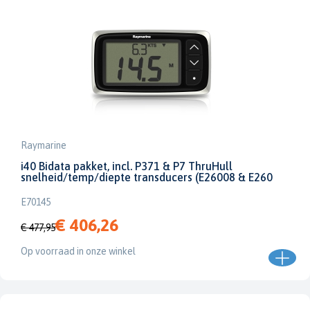
Raymarine
i40 Bidata pakket, incl. P371 & P7 ThruHull
snelheid/temp/diepte transducers (E26008 & E260
E70145
€ 406,26
€ 477,95
Op voorraad in onze winkel