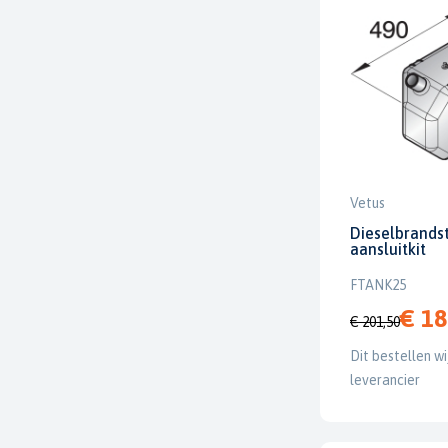
Vetus
Dieselbrandst
aansluitkit
FTANK25
€ 18
€ 201,50
Dit bestellen wi
leverancier