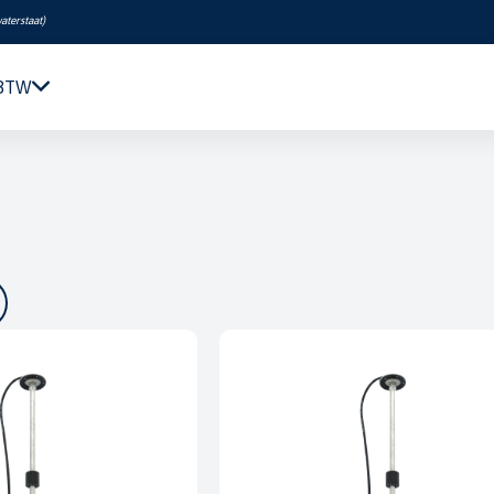
aterstaat
)
 BTW
Navigatie & Elektronica
Motor & Techniek
Sanitair & Comfort
Kleding & Schoenen
Veiligheid
Boeken & Kaarten
Verf & Onderhoud
Tuigage & Dekuitrusting
Rubberboten & Motoren
Outlet