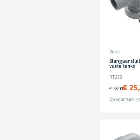
Vetus
Slangaanslui
vaste tanks
RT25B
€ 25
€ 28,00
Op voorraad in 