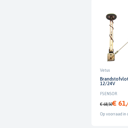
Vetus
Brandstofvlot
12/24V
FSENSOR
€ 61
€ 68,50
Op voorraad in 