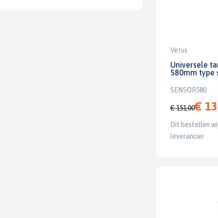
Vetus
Universele ta
580mm type 
SENSOR580
€ 13
€ 151,00
Dit bestellen wi
leverancier