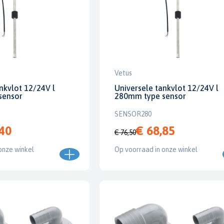
Vetus
nkvlot 12/24V l
Universele tankvlot 12/24V l
sensor
280mm type sensor
SENSOR280
,40
€ 68,85
€ 76,50
onze winkel
Op voorraad in onze winkel