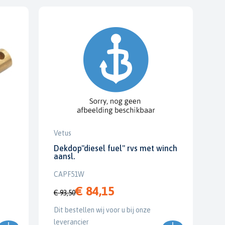
Vetus
Dekdop"diesel fuel" rvs met winch
aansl.
CAPF51W
€ 84,15
€ 93,50
Dit bestellen wij voor u bij onze
leverancier