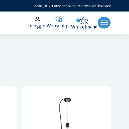
Zakelijk
Over ons
Kennisbank
Nieuws
Klantenservice
0
Inloggen
Wensenlijst
Winkelmand