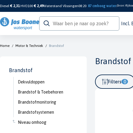
Diesel
€ 2,31
HVO100
€ 2,49
Waterstand Vlissingen
08:20
87 cm
hoog water
(bron:
Rijksw
Incl.
Home
/
Motor & Techniek
/
Brandstof
Brandstof
Brandstof
Filters
0
Dekvuldoppen
Brandstof & Toebehoren
Brandstofmonitoring
Brandstofsystemen
Niveau omhoog