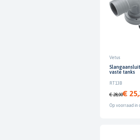
Vetus
Slangaanslui
vaste tanks
RT13B
€ 25
€ 28,00
Op voorraad in 