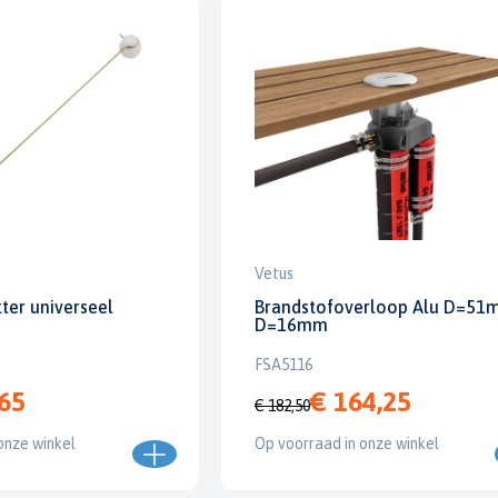
Vetus
ter universeel
Brandstofoverloop Alu D=51
D=16mm
FSA5116
,65
€ 164,25
€ 182,50
onze winkel
Op voorraad in onze winkel