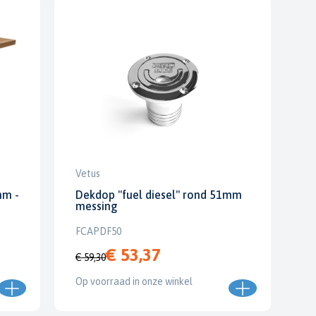
Vetus
mm -
Dekdop "fuel diesel" rond 51mm
messing
FCAPDF50
€ 53,37
€ 59,30
Op voorraad in onze winkel