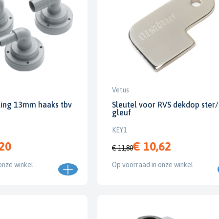
Vetus
ting 13mm haaks tbv
Sleutel voor RVS dekdop ster/
gleuf
KEY1
,20
€ 10,62
€ 11,80
onze winkel
Op voorraad in onze winkel