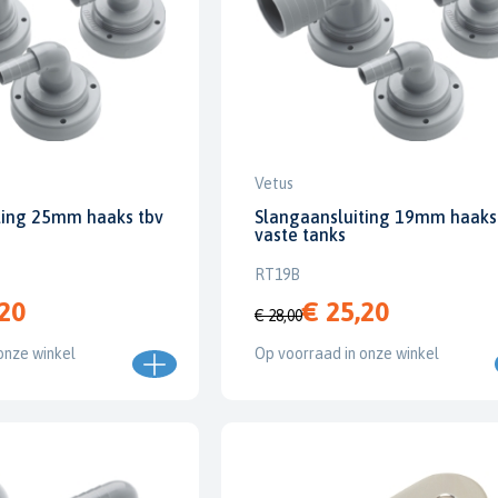
Vetus
ting 25mm haaks tbv
Slangaansluiting 19mm haaks
vaste tanks
RT19B
,20
€ 25,20
€ 28,00
onze winkel
Op voorraad in onze winkel