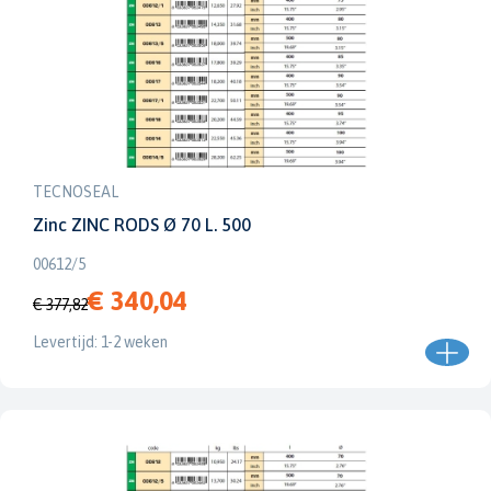
TECNOSEAL
Zinc ZINC RODS Ø 70 L. 500
00612/5
€ 340,04
€ 377,82
Levertijd: 1-2 weken