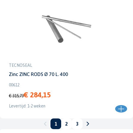
TECNOSEAL
Zinc ZINC RODS Ø 70 L. 400
00612
€ 284,15
€ 315,73
Levertijd: 1-2 weken
1
2
3