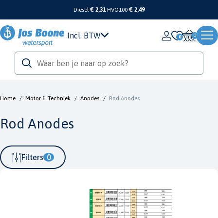
Diesel
€ 2,31
HVO100
€ 2,49
Incl. BTW
0
Home
/
Motor & Techniek
/
Anodes
/
Rod Anodes
Rod Anodes
Filters
0