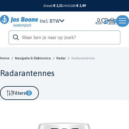
Diesel
€ 2,31
HVO100
€ 2,49
Incl. BTW
0
Home
/
Navigatie & Elektronica
/
Radar
/
Radarantennes
Radarantennes
Filters
0