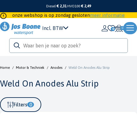
Diesel
€ 2,31
HVO100
€ 2,49
onze webshop is op zondag gesloten
meer informatie
Incl. BTW
0
Home
/
Motor & Techniek
/
Anodes
/
Weld On Anodes Alu Strip
Weld On Anodes Alu Strip
Filters
0