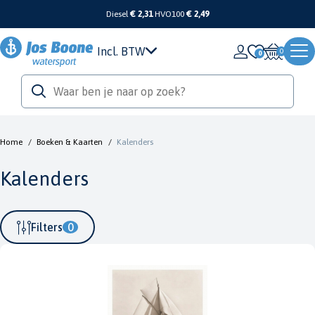
Diesel
€ 2,31
HVO100
€ 2,49
Incl. BTW
0
Home
/
Boeken & Kaarten
/
Kalenders
Kalenders
Filters
0