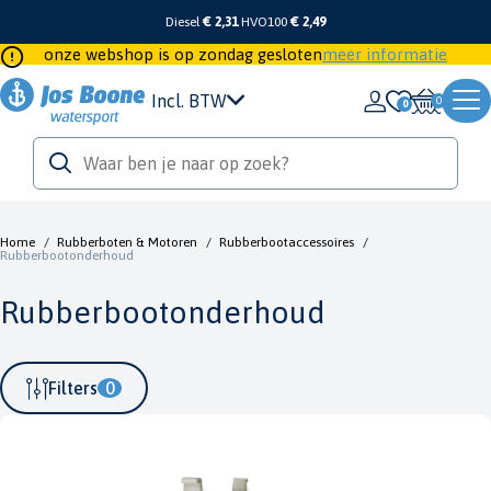
Diesel
€ 2,31
HVO100
€ 2,49
onze webshop is op zondag gesloten
meer informatie
Incl. BTW
0
Home
/
Rubberboten & Motoren
/
Rubberbootaccessoires
/
Rubberbootonderhoud
Rubberbootonderhoud
Filters
0