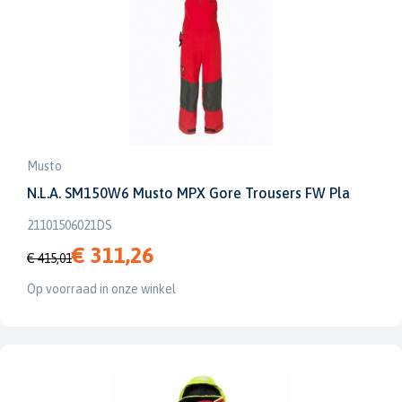
Musto
N.L.A. SM150W6 Musto MPX Gore Trousers FW Pla
21101506021DS
€ 311,26
€ 415,01
Op voorraad in onze winkel