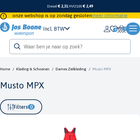
Diesel
€ 2,31
HVO100
€ 2,49
onze webshop is op zondag gesloten
meer informatie
Incl. BTW
0
Home
/
Kleding & Schoenen
/
Dames Zeilkleding
/
Musto MPX
Musto MPX
Filters
0