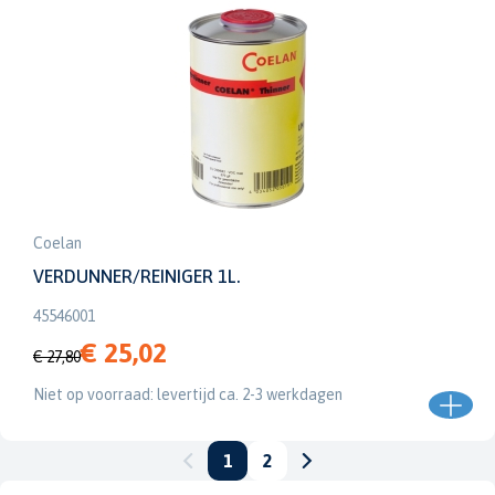
Coelan
VERDUNNER/REINIGER 1L.
45546001
€ 25,02
€ 27,80
Niet op voorraad: levertijd ca. 2-3 werkdagen
1
2