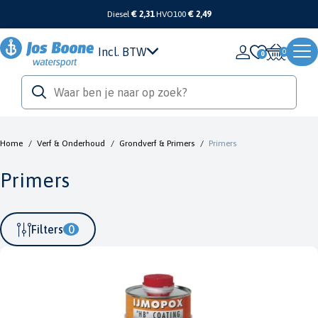
Diesel
€ 2,31
HVO100
€ 2,49
Incl. BTW
0
Home
/
Verf & Onderhoud
/
Grondverf & Primers
/
Primers
Primers
Filters
0