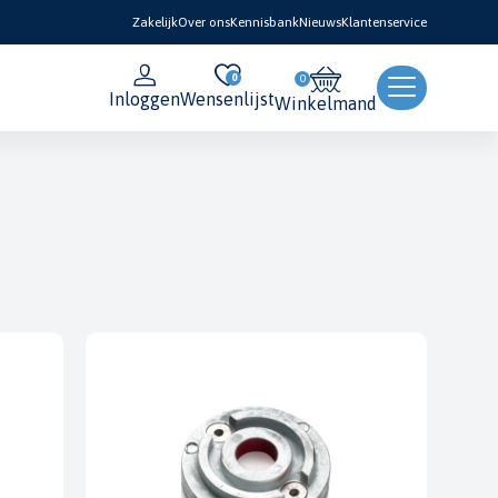
Zakelijk
Over ons
Kennisbank
Nieuws
Klantenservice
0
Inloggen
Wensenlijst
Winkelmand