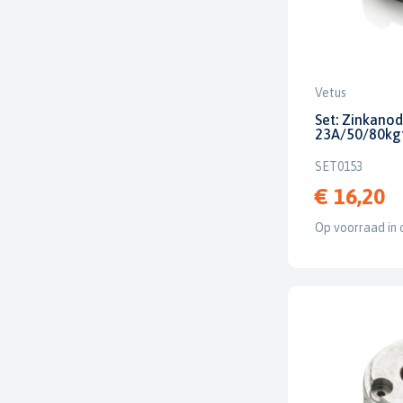
Vetus
Set: Zinkano
23A/50/80kgf
SET0153
€ 16,20
Op voorraad in 