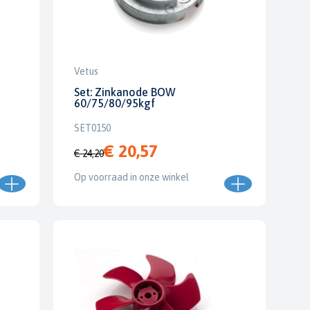
Vetus
Set: Zinkanode BOW
60/75/80/95kgf
SET0150
€ 20,57
€ 24,20
Op voorraad in onze winkel