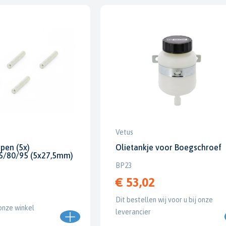
Vetus
pen (5x)
Olietankje voor Boegschroef
/80/95 (5x27,5mm)
BP23
€ 53,02
Dit bestellen wij voor u bij onze
onze winkel
leverancier