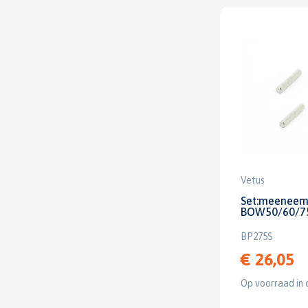
Vetus
Set:meeneem
BOW50/60/75
BP275S
€ 26,05
Op voorraad in 