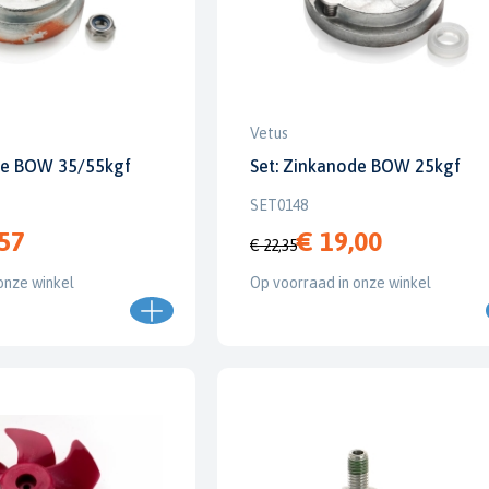
Vetus
de BOW 35/55kgf
Set: Zinkanode BOW 25kgf
SET0148
,57
€ 19,00
€ 22,35
onze winkel
Op voorraad in onze winkel