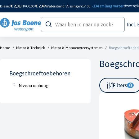
Diesel
€ 2,31
HVO100
€ 2,49
Waterstand Vlissingen
17:00
-134 cm
laag water
(bron:
Rijk
Incl.
Home
/
Motor & Techniek
/
Motor & Manoeuvreersystemen
/
Boegschroeftoebe
Boegschr
Boegschroeftoebehoren
Filters
0
Niveau omhoog