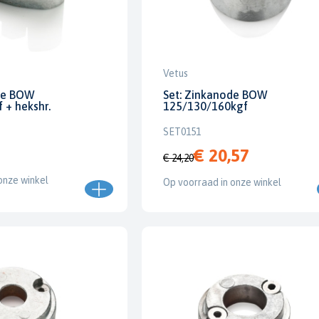
Vetus
de BOW
Set: Zinkanode BOW
 + hekshr.
125/130/160kgf
SET0151
€ 20,57
€ 24,20
onze winkel
Op voorraad in onze winkel