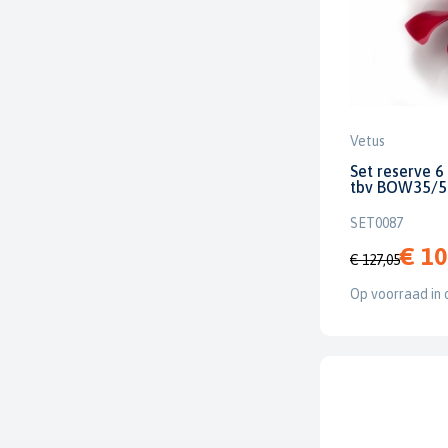
Vetus
Set reserve 
tbv BOW35/5
SET0087
€ 10
€ 127,05
Op voorraad in 