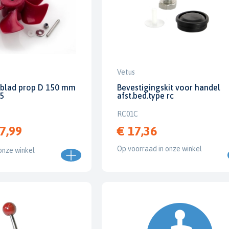
Vetus
6 blad prop D 150 mm
Bevestigingskit voor handel
5
afst.bed.type rc
RC01C
7,99
€ 17,36
Op voorraad in onze winkel
onze winkel