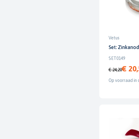
Vetus
Set: Zinkano
SET0149
€ 20
€ 24,20
Op voorraad in 