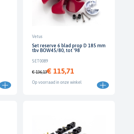
Vetus
Set reserve 6 blad prop D 185 mm
tbv BOW45/80, tot '98
SET0089
€ 115,71
€ 136,13
Op voorraad in onze winkel