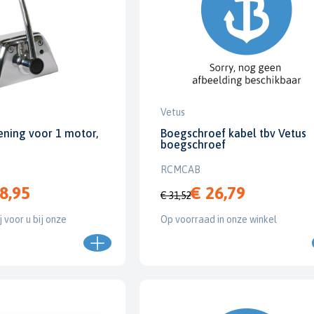
Vetus
ening voor 1 motor,
Boegschroef kabel tbv Vetus
boegschroef
RCMCAB
8,95
€ 26,79
€ 31,52
j voor u bij onze
Op voorraad in onze winkel