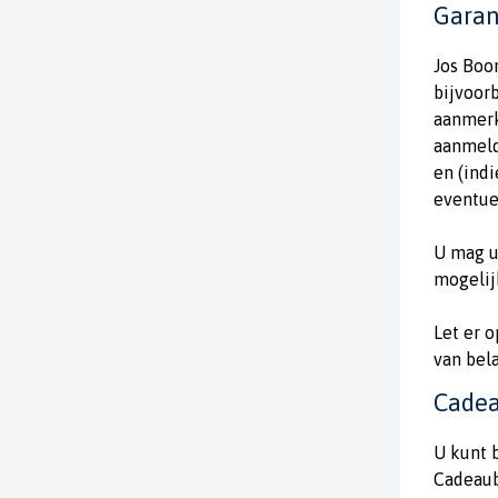
Garan
Jos Boo
bijvoor
aanmerk
aanmeld
en (ind
eventue
U mag u
mogelij
Let er o
van bela
Cade
U kunt 
Cadeaub