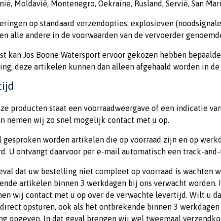
ië, Moldavië, Montenegro, Oekraïne, Rusland, Servië, San Marin
eringen op standaard verzendopties: explosieven (noodsignalen)
) en alle andere in de voorwaarden van de vervoerder genoemde
st kan Jos Boone Watersport ervoor gekozen hebben bepaalde a
ing, deze artikelen kunnen dan alleen afgehaald worden in de
ijd
onze producten staat een voorraadweergave of een indicatie va
an nemen wij zo snel mogelijk contact met u op.
 gesproken worden artikelen die op voorraad zijn en op werk
rd. U ontvangt daarvoor per e-mail automatisch een track-and-
geval dat uw bestelling niet compleet op voorraad is wachten w
ende artikelen binnen 3 werkdagen bij ons verwacht worden. I
n wij contact met u op over de verwachte levertijd. Wilt u dat
direct opsturen, ook als het ontbrekende binnen 3 werkdagen b
ing opgeven. In dat geval brengen wij wel tweemaal verzendko