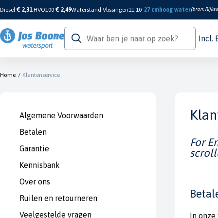
Diesel
€ 2,31
HVO100
€ 2,49
Waterstand Vlissingen
11:10
27 cm
hoog water
(bron:
Rijksw
Incl.
Home
/
Klantenservice
Klan
Algemene Voorwaarden
Betalen
For E
Garantie
scroll
Kennisbank
Over ons
Betal
Ruilen en retourneren
Veelgestelde vragen
In onze