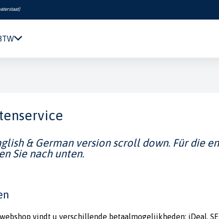
aterstaat
)
 BTW
Navigatie & Elektronica
Motor & Techniek
Sanitair & Comfort
Kleding & Schoenen
tenservice
Veiligheid
Boeken & Kaarten
nglish & German version scroll down. Für die e
Verf & Onderhoud
en Sie nach unten.
Tuigage & Dekuitrusting
Rubberboten & Motoren
Outlet
en
 webshop vindt u verschillende betaalmogelijkheden: iDeal, SE