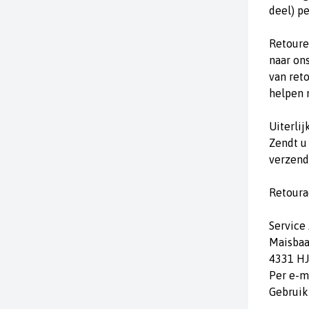
deel) pe
Retoure
naar on
van reto
helpen 
Uiterli
Zendt u
verzend
Retoura
Service
Maisbaa
4331 H
Per e-m
Gebruik