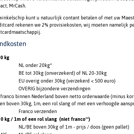
act, MrCash.
winkelschip kunt u natuurlijk contant betalen of met uw Maest
ditcard rekenen we 2% provisiekosten, wij moeten namelijk p
itcardmaatschappij.
ndkosten
0 kg
NL onder 20kg*
BE tot 30kg (onverzekerd) of NL 20-30kg
EU overig onder 30kg (verzekerd < 500 euro)
OVERIG bijzondere verzendingen
 franco binnen Nederland boven netto orderwaarde (minus kort
en boven 30kg, 1m, een rol slang of met een verhoogde aanspr
Franco verzenden
0 kg / 1m of een rol slang (niet franco**)
NL/BE boven 30kg of 1m - prijs / doos (geen pallet)