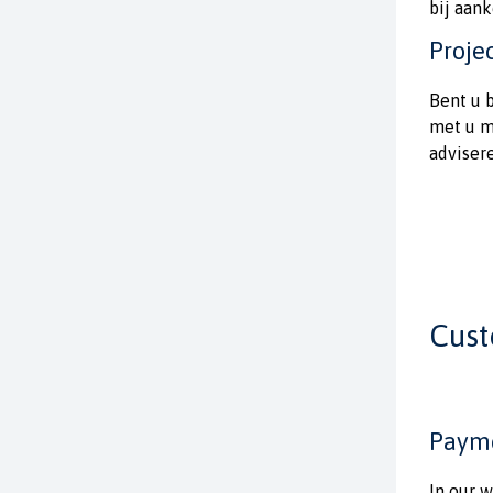
bij aan
Projec
Bent u 
met u m
adviser
Cust
Paym
In our w