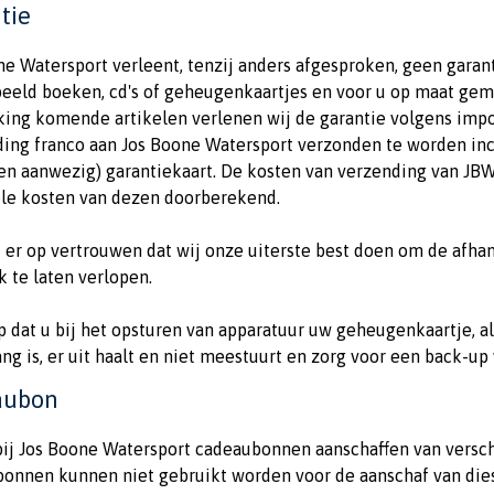
tie
ne Watersport verleent, tenzij anders afgesproken, geen garant
beeld boeken, cd's of geheugenkaartjes en voor u op maat gema
ing komende artikelen verlenen wij de garantie volgens import
ing franco aan Jos Boone Watersport verzonden te worden incl
ien aanwezig) garantiekaart. De kosten van verzending van JB
le kosten van dezen doorberekend.
 er op vertrouwen dat wij onze uiterste best doen om de afhan
k te laten verlopen.
p dat u bij het opsturen van apparatuur uw geheugenkaartje, al
ng is, er uit haalt en niet meestuurt en zorg voor een back-up
aubon
bij Jos Boone Watersport cadeaubonnen aanschaffen van versch
onnen kunnen niet gebruikt worden voor de aanschaf van diese