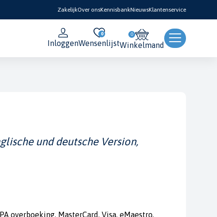
Zakelijk
Over ons
Kennisbank
Nieuws
Klantenservice
0
Inloggen
Wensenlijst
Winkelmand
nglische und deutsche Version,
PA overboeking, MasterCard, Visa, eMaestro,