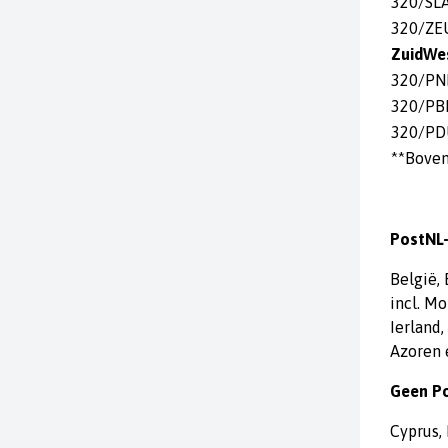
320/SL
320/ZE
ZuidWes
320/PN
320/PB
320/PD
**Boven 
PostNL-
België, 
incl. Mo
Ierland,
Azoren e
Geen Po
Cyprus, 