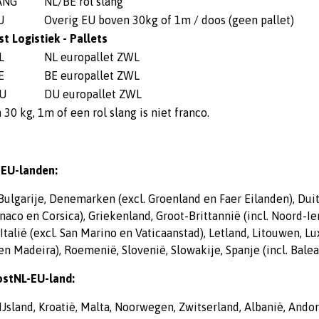
ANG
NL/BE rol slang
U
Overig EU boven 30kg of 1m / doos (geen pallet)
t Logistiek - Pallets
L
NL europallet ZWL
E
BE europallet ZWL
U
DU europallet ZWL
30 kg, 1m of een rol slang is niet franco.
EU-landen:
Bulgarije, Denemarken (excl. Groenland en Faer Eilanden), Duitsl
naco en Corsica), Griekenland, Groot-Brittannië (incl. Noord-Ier
 Italië (excl. San Marino en Vaticaanstad), Letland, Litouwen, L
n Madeira), Roemenië, Slovenië, Slowakije, Spanje (incl. Balea
stNL-EU-land:
IJsland, Kroatië, Malta, Noorwegen, Zwitserland, Albanië, Andor