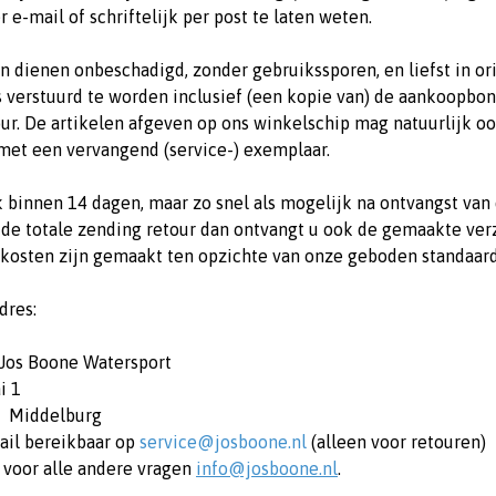
r e-mail of schriftelijk per post te laten weten.
n dienen onbeschadigd, zonder gebruikssporen, en liefst in o
s verstuurd te worden inclusief (een kopie van) de aankoopbon 
ur. De artikelen afgeven op ons winkelschip mag natuurlijk ook
met een vervangend (service-) exemplaar.
jk binnen 14 dagen, maar zo snel als mogelijk na ontvangst va
 de totale zending retour dan ontvangt u ook de gemaakte ver
kosten zijn gemaakt ten opzichte van onze geboden standaar
dres:
 Jos Boone Watersport
i 1
J Middelburg
ail bereikbaar op
service@josboone.nl
(alleen voor retouren)
 voor alle andere vragen
info@josboone.nl
.