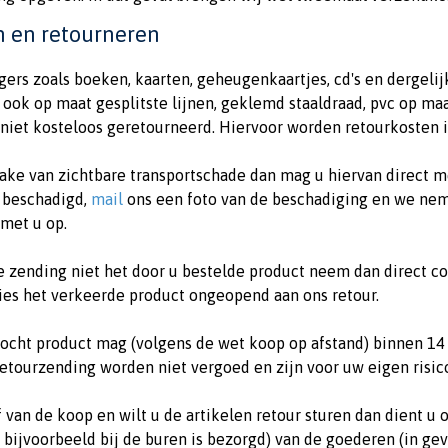
n en retourneren
gers zoals boeken, kaarten, geheugenkaartjes, cd's en dergeli
 ook op maat gesplitste lijnen, geklemd staaldraad, pvc op m
niet kosteloos geretourneerd. Hiervoor worden retourkosten i
prake van zichtbare transportschade dan mag u hiervan direct 
 beschadigd,
mail
ons een foto van de beschadiging en we neme
 met u op.
e zending niet het door u bestelde product neem dan direct c
ties het verkeerde product ongeopend aan ons retour.
ocht product mag (volgens de wet koop op afstand) binnen 1
retourzending worden niet vergoed en zijn voor uw eigen risic
f van de koop en wilt u de artikelen retour sturen dan dient u
bijvoorbeeld bij de buren is bezorgd) van de goederen (in geva