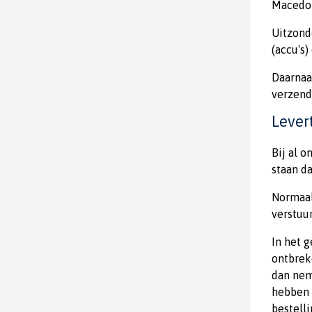
Macedon
Uitzond
(accu's
Daarnaa
verzend
Levert
Bij al 
staan d
Normaal
verstuu
In het 
ontbrek
dan neme
hebben 
bestell