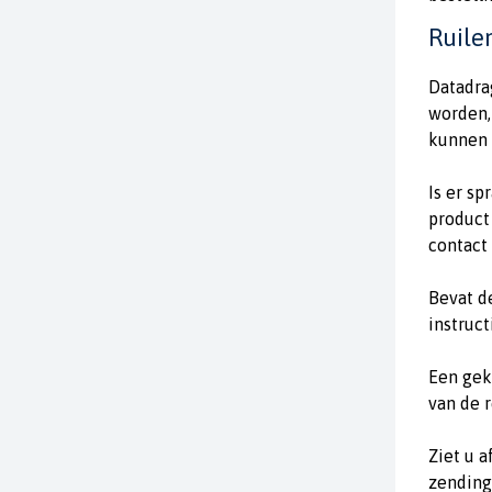
Ruile
Datadra
worden,
kunnen 
Is er s
product
contact
Bevat d
instruc
Een gek
van de 
Ziet u a
zending 