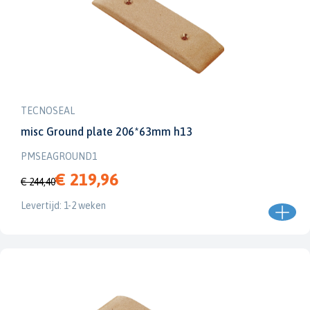
TECNOSEAL
misc Ground plate 206*63mm h13
PMSEAGROUND1
€ 219,96
€ 244,40
Levertijd: 1-2 weken