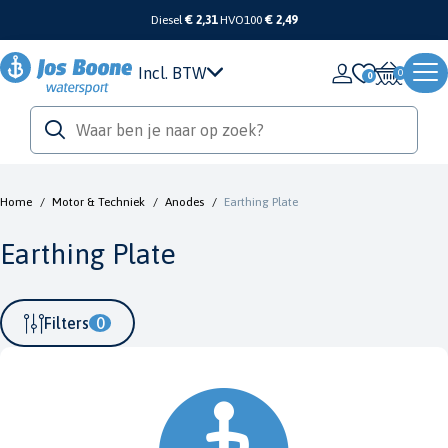
Diesel
€ 2,31
HVO100
€ 2,49
Incl. BTW
0
Home
/
Motor & Techniek
/
Anodes
/
Earthing Plate
Earthing Plate
Filters
0