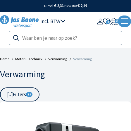
Diesel
€ 2,31
HVO100
€ 2,49
Incl. BTW
0
Home
/
Motor & Techniek
/
Verwarming
/
Verwarming
Verwarming
Filters
0