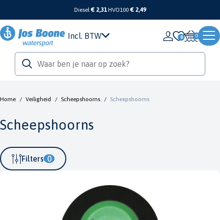
Diesel
€ 2,31
HVO100
€ 2,49
Incl. BTW
0
Home
/
Veiligheid
/
Scheepshoorns
/
Scheepshoorns
Scheepshoorns
Filters
0