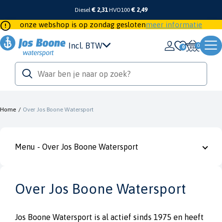
Diesel
€ 2,31
HVO100
€ 2,49
onze webshop is op zondag gesloten
meer informatie
Incl. BTW
0
Home
/
Over Jos Boone Watersport
Menu - Over Jos Boone Watersport
Over Jos Boone Watersport
Jos Boone Watersport is al actief sinds 1975 en heeft