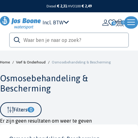
Diesel
€ 2,31
HVO100
€ 2,49
Incl. BTW
0
Home
/
Verf & Onderhoud
/
Osmosebehandeling & Bescherming
Osmosebehandeling &
Bescherming
Filters
0
Er zijn geen resultaten om weer te geven