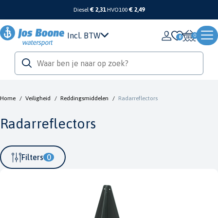
Diesel
€ 2,31
HVO100
€ 2,49
Incl. BTW
0
Home
/
Veiligheid
/
Reddingsmiddelen
/
Radarreflectors
Radarreflectors
Filters
0