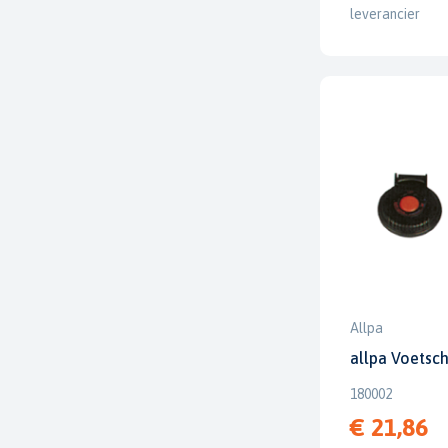
leverancier
Allpa
allpa Voetsc
180002
€ 21,86