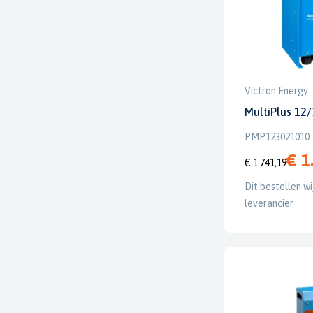
Victron Energy
MultiPlus 12
PMP123021010
€ 1
€ 1.741,19
Dit bestellen wi
leverancier