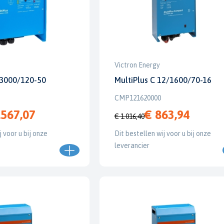
Victron Energy
/3000/120-50
MultiPlus C 12/1600/70-16
CMP121620000
.567,07
€ 863,94
€ 1.016,40
j voor u bij onze
Dit bestellen wij voor u bij onze
leverancier