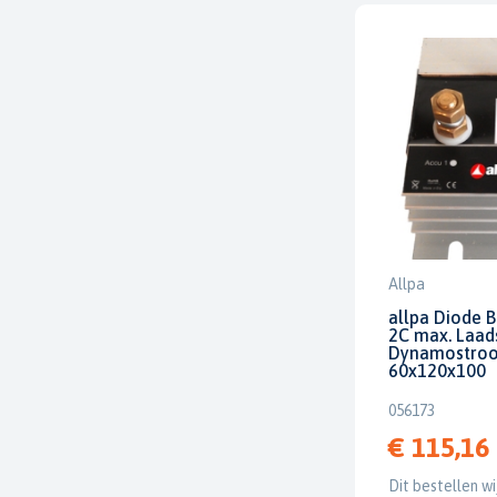
Allpa
allpa Diode 
2C max. Laad
Dynamostroo
60x120x100
056173
€ 115,16
Dit bestellen wi