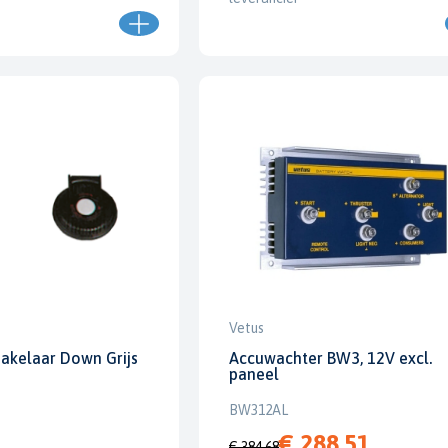
Vetus
hakelaar Down Grijs
Accuwachter BW3, 12V excl.
paneel
BW312AL
€ 288,51
€ 384,68