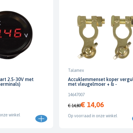
Talamex
art 2.5-30V met
Accuklemmenset koper vergu
terminals)
met vleugelmoer + & -
14647007
€ 14,06
€ 14,80
onze winkel
Op voorraad in onze winkel