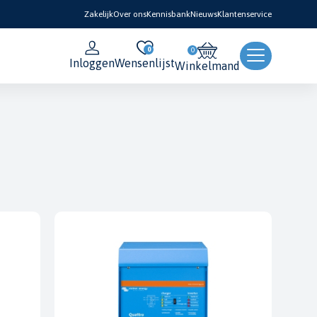
Zakelijk
Over ons
Kennisbank
Nieuws
Klantenservice
0
Inloggen
Wensenlijst
Winkelmand