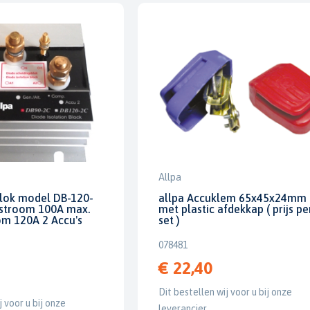
Allpa
Blok model DB-120-
allpa Accuklem 65x45x24mm
stroom 100A max.
met plastic afdekkap ( prijs pe
m 120A 2 Accu's
set )
078481
€ 22,40
Dit bestellen wij voor u bij onze
j voor u bij onze
leverancier