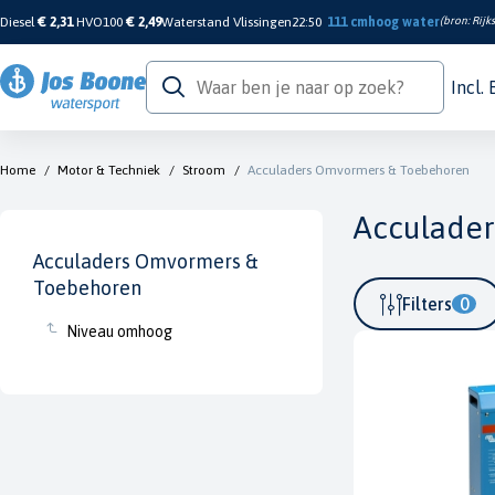
Diesel
€ 2,31
HVO100
€ 2,49
Waterstand Vlissingen
22:50
111 cm
hoog water
(bron:
Rijk
Incl.
Home
/
Motor & Techniek
/
Stroom
/
Acculaders Omvormers & Toebehoren
Acculade
Acculaders Omvormers &
Toebehoren
Filters
0
Niveau omhoog