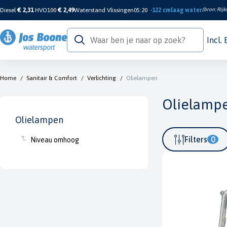
Diesel
€ 2,31
HVO100
€ 2,49
Waterstand Vlissingen
05:20
-122 cm
laag water
(bron:
Rijk
Incl.
Home
/
Sanitair & Comfort
/
Verlichting
/
Olielampen
Olielamp
Olielampen
Filters
0
Niveau omhoog