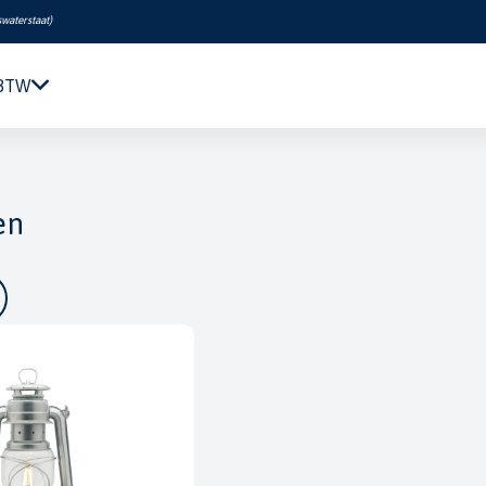
swaterstaat
)
 BTW
Navigatie & Elektronica
Motor & Techniek
en
Sanitair & Comfort
Kleding & Schoenen
Veiligheid
Boeken & Kaarten
Verf & Onderhoud
Tuigage & Dekuitrusting
Rubberboten & Motoren
Outlet