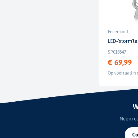
Feuerhand
LED-'storm'l
SP018547
€ 69,99
Op voorraad in 
W
Neem con
Co