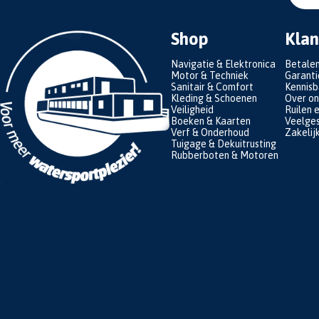
Shop
Klan
Navigatie & Elektronica
Betale
Motor & Techniek
Garanti
Sanitair & Comfort
Kennis
Kleding & Schoenen
Over on
Veiligheid
Ruilen 
Boeken & Kaarten
Veelges
Verf & Onderhoud
Zakelij
Tuigage & Dekuitrusting
Rubberboten & Motoren