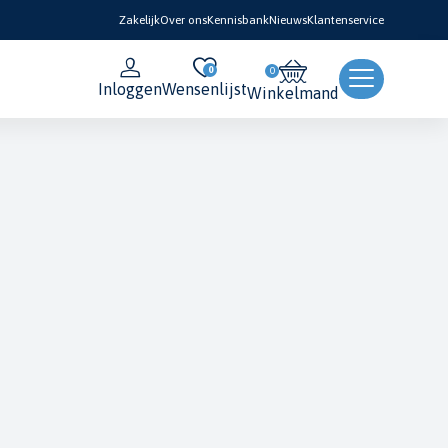
Zakelijk
Over ons
Kennisbank
Nieuws
Klantenservice
0
Inloggen
Wensenlijst
Winkelmand