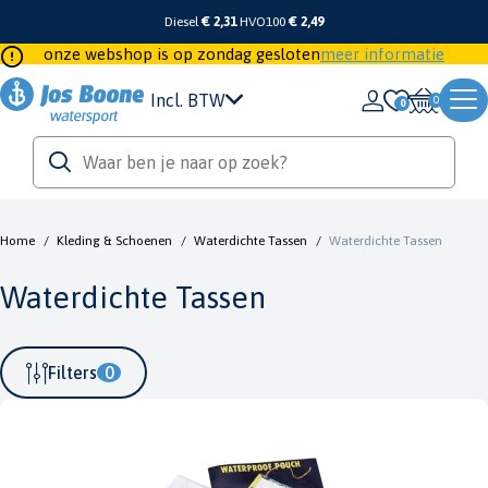
Diesel
€ 2,31
HVO100
€ 2,49
onze webshop is op zondag gesloten
meer informatie
Incl. BTW
0
Home
/
Kleding & Schoenen
/
Waterdichte Tassen
/
Waterdichte Tassen
Waterdichte Tassen
Filters
0