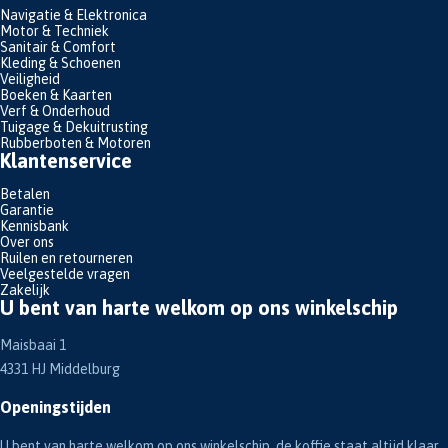
Navigatie & Elektronica
Motor & Techniek
Sanitair & Comfort
Kleding & Schoenen
Veiligheid
Boeken & Kaarten
Verf & Onderhoud
Tuigage & Dekuitrusting
Rubberboten & Motoren
Klantenservice
Betalen
Garantie
Kennisbank
Over ons
Ruilen en retourneren
Veelgestelde vragen
Zakelijk
U bent van harte welkom op ons winkelschip
Maisbaai 1
4331 HJ Middelburg
Openingstijden
U bent van harte welkom op ons winkelschip, de koffie staat altijd klaar.