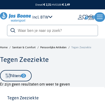
Diesel
€ 2,31
HVO100
€ 2,49
Incl. BTW
0
Home
/
Sanitair & Comfort
/
Persoonlijke Artikelen
/
Tegen Zeeziekte
Tegen Zeeziekte
Filters
0
Er zijn geen resultaten om weer te geven
Tegen Zeeziekte