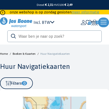
Diesel
€ 2,31
HVO100
€ 2,49
onze webshop is op zondag gesloten
meer informatie
Incl. BTW
0
Home
/
Boeken & Kaarten
/
Huur Navigatiekaarten
Huur Navigatiekaarten
Filters
0