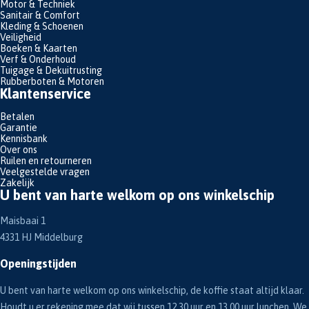
Motor & Techniek
Sanitair & Comfort
Kleding & Schoenen
Veiligheid
Boeken & Kaarten
Verf & Onderhoud
Tuigage & Dekuitrusting
Rubberboten & Motoren
Klantenservice
Betalen
Garantie
Kennisbank
Over ons
Ruilen en retourneren
Veelgestelde vragen
Zakelijk
U bent van harte welkom op ons winkelschip
Maisbaai 1
4331 HJ Middelburg
Openingstijden
U bent van harte welkom op ons winkelschip, de koffie staat altijd klaar.
Houdt u er rekening mee dat wij tussen 12.30 uur en 13.00 uur lunchen. We