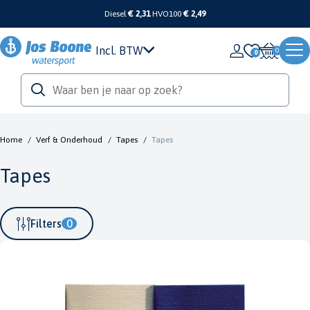
Diesel
€ 2,31
HVO100
€ 2,49
Incl. BTW
0
Home
/
Verf & Onderhoud
/
Tapes
/
Tapes
Tapes
Filters
0