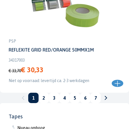
PSP
REFLEXITE GRID RED/ORANGE 50MMX1M
34317003
€ 30,33
€ 33,70
Niet op voorraad: levertijd ca. 2-3 werkdagen
1
2
3
4
5
6
7
Tapes
Niveau omhoog