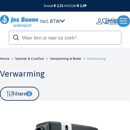
Diesel
€ 2,31
HVO100
€ 2,49
Incl. BTW
0
Home
/
Sanitair & Comfort
/
Verwarming & Boiler
/
Verwarming
Verwarming
Filters
0