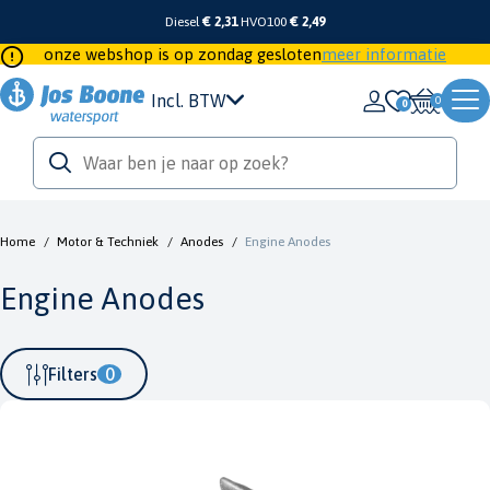
Diesel
€ 2,31
HVO100
€ 2,49
onze webshop is op zondag gesloten
meer informatie
Incl. BTW
0
Home
/
Motor & Techniek
/
Anodes
/
Engine Anodes
Engine Anodes
Filters
0