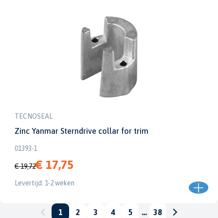
TECNOSEAL
Zinc Yanmar Sterndrive collar for trim
01393-1
€ 17,75
€ 19,72
Levertijd: 1-2 weken
1
2
3
4
5
…
38