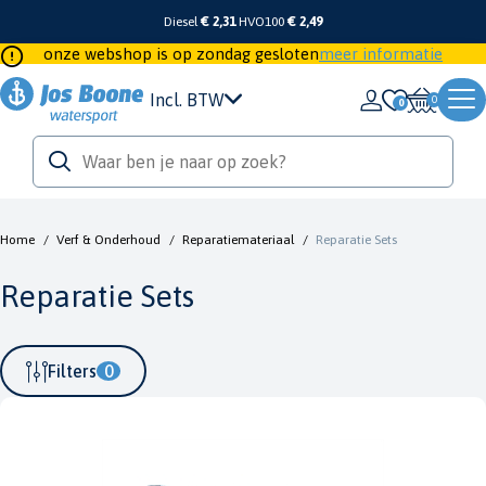
Diesel
€ 2,31
HVO100
€ 2,49
onze webshop is op zondag gesloten
meer informatie
Incl. BTW
0
Home
/
Verf & Onderhoud
/
Reparatiemateriaal
/
Reparatie Sets
Reparatie Sets
Filters
0