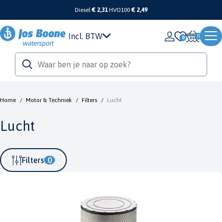
Diesel
€ 2,31
HVO100
€ 2,49
Incl. BTW
0
Home
/
Motor & Techniek
/
Filters
/
Lucht
Lucht
Filters
0