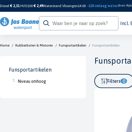
Diesel
€ 2,31
HVO100
€ 2,49
Waterstand Vlissingen
14:00
-128 cm
laag water
(bron:
Rijk
Incl.
Home
/
Rubberboten & Motoren
/
Funsportartikelen
/
Funsportartikelen
Funsporta
Funsportartikelen
Filters
0
Niveau omhoog