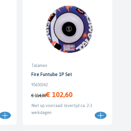
Talamex
Fire Funtube 1P Set
95650342
€ 102,60
€ 114,00
Niet op voorraad: levertijd ca. 2-3
werkdagen