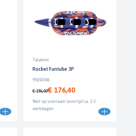
Talamex
Rocket Funtube 3P
95650346
€ 176,40
€ 196,00
Niet op voorraad: levertijd ca. 2-3
werkdagen