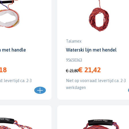
Talamex
n met handle
Waterski lijn met hendel
95650363
,18
€ 21,42
€ 23,80
: levertijd ca. 2-3
Niet op voorraad: levertijd ca. 2-3
werkdagen