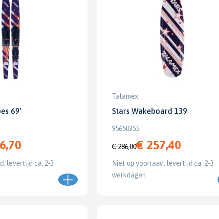
Talamex
pes 69'
Stars Wakeboard 139
95650355
6,70
€ 257,40
€ 286,00
: levertijd ca. 2-3
Niet op voorraad: levertijd ca. 2-3
werkdagen