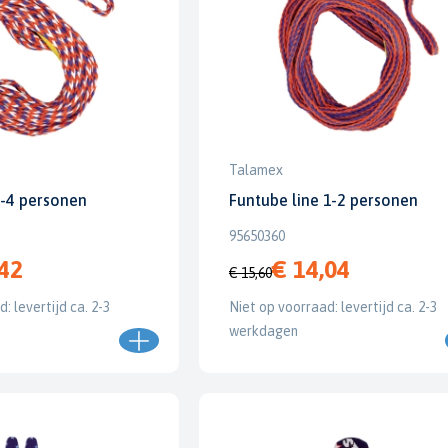
Talamex
3-4 personen
Funtube line 1-2 personen
95650360
,42
€ 14,04
€ 15,60
: levertijd ca. 2-3
Niet op voorraad: levertijd ca. 2-3
werkdagen