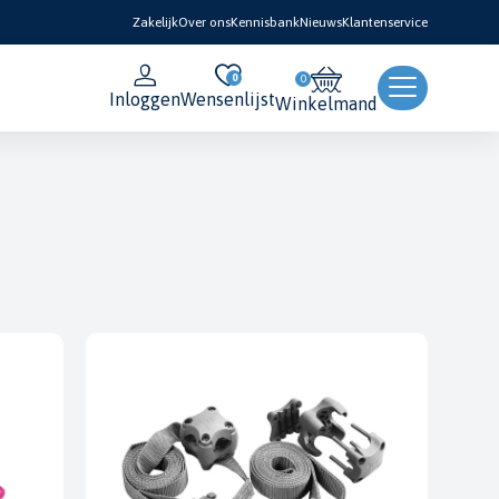
Zakelijk
Over ons
Kennisbank
Nieuws
Klantenservice
0
Inloggen
Wensenlijst
Winkelmand