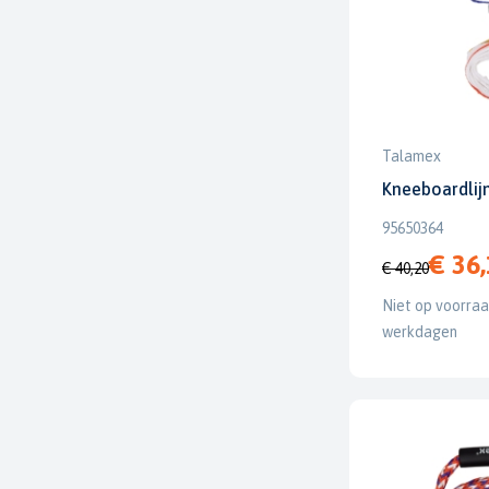
Talamex
Kneeboardlij
95650364
€ 36
€ 40,20
Niet op voorraad
werkdagen