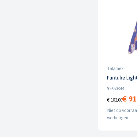
Talamex
Funtube Ligh
95650344
€ 91
€ 102,00
Niet op voorraad
werkdagen