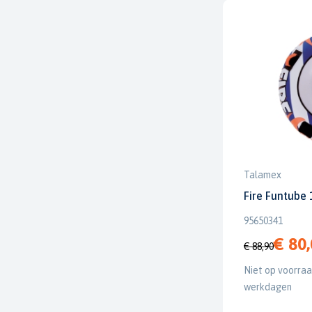
Talamex
Fire Funtube 
95650341
€ 80
€ 88,90
Niet op voorraad
werkdagen