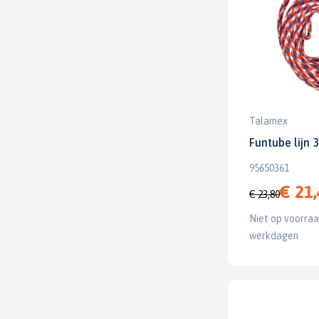
Talamex
Funtube lijn 
95650361
€ 21
€ 23,80
Niet op voorraad
werkdagen