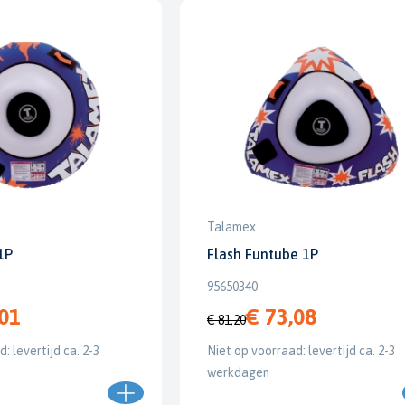
Talamex
1P
Flash Funtube 1P
95650340
,01
€ 73,08
€ 81,20
: levertijd ca. 2-3
Niet op voorraad: levertijd ca. 2-3
werkdagen