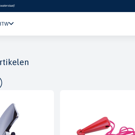
swaterstaat
)
 BTW
Navigatie & Elektronica
Motor & Techniek
rtikelen
Sanitair & Comfort
Kleding & Schoenen
Veiligheid
Boeken & Kaarten
Verf & Onderhoud
Tuigage & Dekuitrusting
Rubberboten & Motoren
Outlet