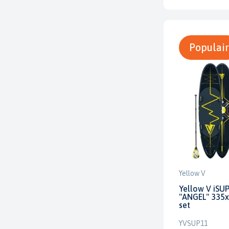
Populair
Yellow V
Yellow V iSU
"ANGEL" 335
set
YVSUP11