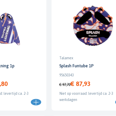
Talamex
tning 1p
Splash Funtube 1P
95650343
,80
€ 87,93
€ 97,70
: levertijd ca. 2-3
Niet op voorraad: levertijd ca. 2-3
werkdagen