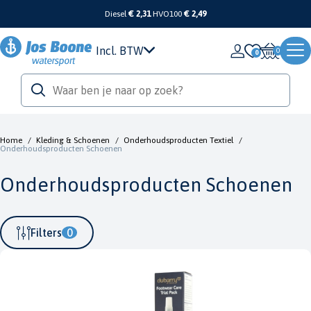
Diesel
€ 2,31
HVO100
€ 2,49
Incl. BTW
0
Home
/
Kleding & Schoenen
/
Onderhoudsproducten Textiel
/
Onderhoudsproducten Schoenen
Onderhoudsproducten Schoenen
Filters
0