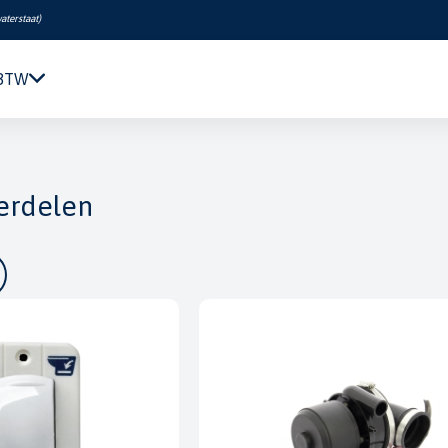
aterstaat
)
 BTW
Navigatie & Elektronica
Motor & Techniek
erdelen
Sanitair & Comfort
Kleding & Schoenen
Veiligheid
Boeken & Kaarten
Verf & Onderhoud
Tuigage & Dekuitrusting
Rubberboten & Motoren
Outlet