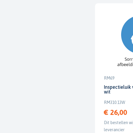
RM69
Inspectielui
wit
RM310.13W
€ 26,00
Dit bestellen wi
leverancier