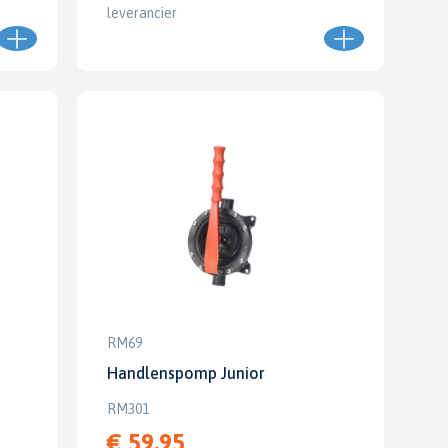
leverancier
RM69
Handlenspomp Junior
RM301
€ 59,95