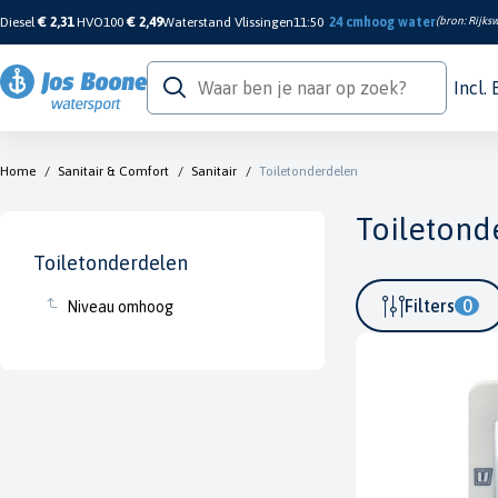
Diesel
€ 2,31
HVO100
€ 2,49
Waterstand Vlissingen
11:50
24 cm
hoog water
(bron:
Rijksw
Incl.
Home
/
Sanitair & Comfort
/
Sanitair
/
Toiletonderdelen
Toiletond
Toiletonderdelen
Filters
0
Niveau omhoog