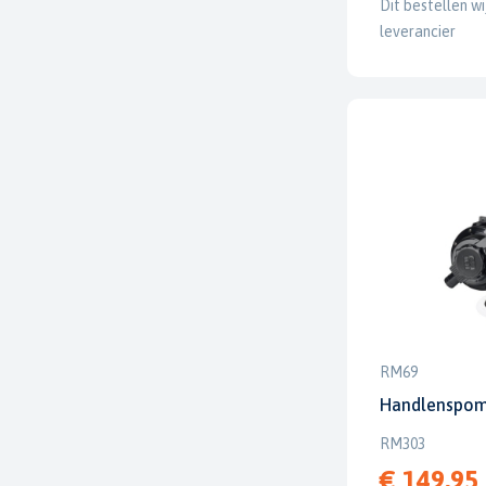
Dit bestellen wi
leverancier
RM69
Handlenspomp
RM303
€ 149,95