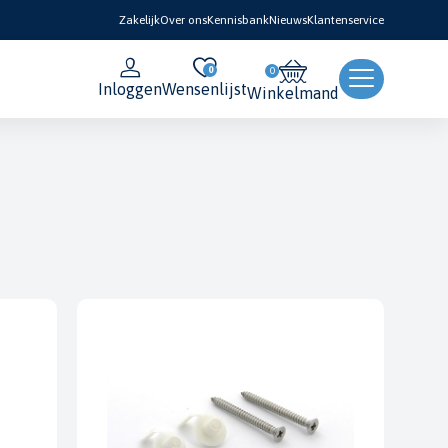
Zakelijk
Over ons
Kennisbank
Nieuws
Klantenservice
0
Inloggen
Wensenlijst
Winkelmand