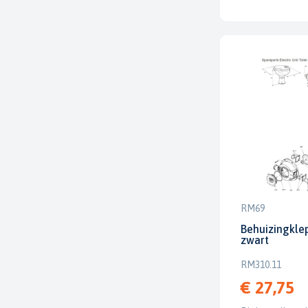
RM69
Behuizingkl
zwart
RM310.11
€ 27,75