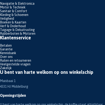
Navigatie & Elektronica
Motor & Techniek
Sanitair & Comfort
Kleding & Schoenen
Veiligheid
Boeken & Kaarten
Verf & Onderhoud
Tuigage & Dekuitrusting
Rubberboten & Motoren
Klantenservice
Betalen
Garantie
Kennisbank
Over ons
Ruilen en retourneren
Veelgestelde vragen
Zakelijk
U bent van harte welkom op ons winkelschip
Maisbaai 1
4331 HJ Middelburg
Openingstijden
U bent van harte welkom op ons winkelschip, de koffie staat altijd klaar.