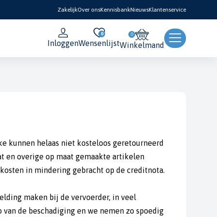
Zakelijk
Over ons
Kennisbank
Nieuws
Klantenservice
0
Inloggen
Wensenlijst
Winkelmand
jke kunnen helaas niet kosteloos geretourneerd
aat en overige op maat gemaakte artikelen
kosten in mindering gebracht op de creditnota.
elding maken bij de vervoerder, in veel
o van de beschadiging en we nemen zo spoedig