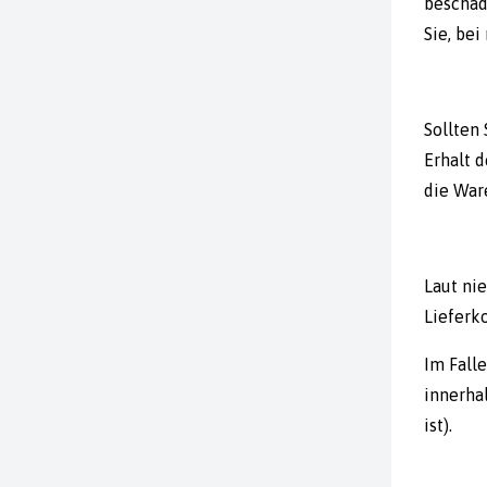
beschäd
Sie, be
Sollten 
Erhalt 
die War
Laut ni
Lieferk
Im Fall
innerhal
ist).