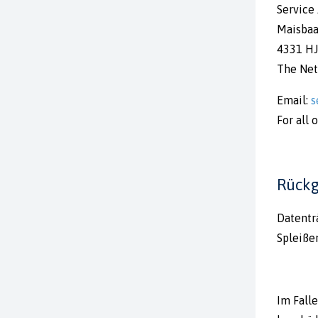
Service
Maisbaa
4331 HJ
The Net
Email:
s
For all 
Rückg
Datenträ
Spleiße
Im Fall