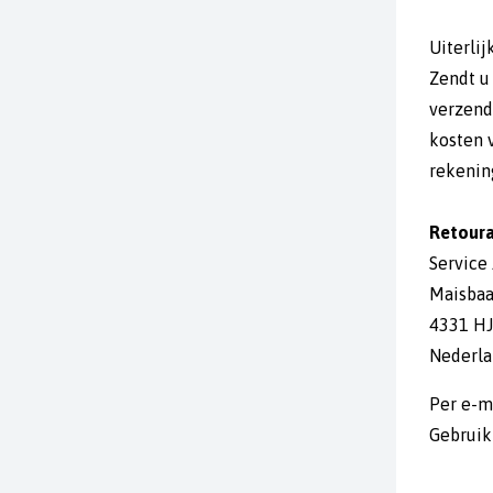
Uiterli
Zendt u
verzend
kosten 
rekenin
Retoura
Service
Maisbaa
4331 H
Nederl
Per e-m
Gebruik