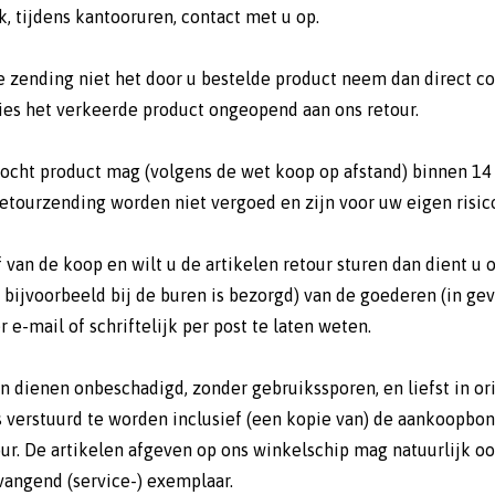
, tijdens kantooruren, contact met u op.
e zending niet het door u bestelde product neem dan direct c
ties het verkeerde product ongeopend aan ons retour.
ocht product mag (volgens de wet koop op afstand) binnen 1
retourzending worden niet vergoed en zijn voor uw eigen risic
f van de koop en wilt u de artikelen retour sturen dan dient u
bijvoorbeeld bij de buren is bezorgd) van de goederen (in geva
r e-mail of schriftelijk per post te laten weten.
n dienen onbeschadigd, zonder gebruikssporen, en liefst in o
s verstuurd te worden inclusief (een kopie van) de aankoopbon 
our. De artikelen afgeven op ons winkelschip mag natuurlijk oo
vangend (service-) exemplaar.