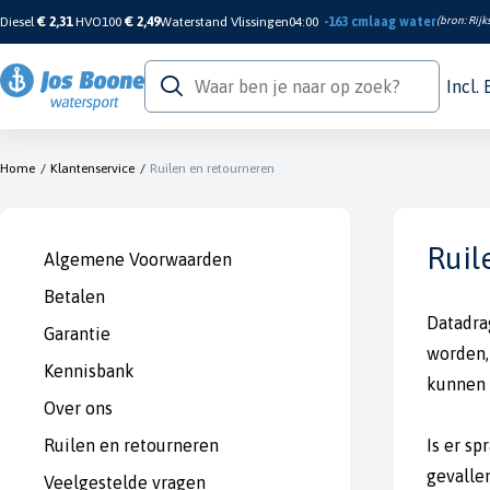
Diesel
€ 2,31
HVO100
€ 2,49
Waterstand Vlissingen
04:00
-163 cm
laag water
(bron:
Rijk
Incl.
Home
/
Klantenservice
/
Ruilen en retourneren
Ruil
Algemene Voorwaarden
Betalen
Datadra
Garantie
worden,
Kennisbank
kunnen 
Over ons
Ruilen en retourneren
Is er s
gevalle
Veelgestelde vragen