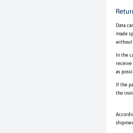
Retur
Data car
made sp
without 
In the c
receive
as possi
If the 
the inst
Accordin
shipment