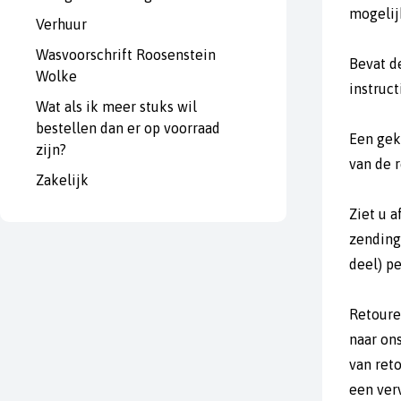
mogelijk
Verhuur
Wasvoorschrift Roosenstein
Bevat d
Wolke
instruc
Wat als ik meer stuks wil
bestellen dan er op voorraad
Een gek
zijn?
van de 
Zakelijk
Ziet u a
zending 
deel) pe
Retoure
naar on
van ret
een ver