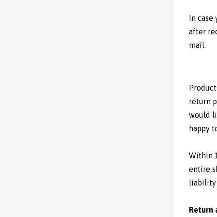
In case
after re
mail.
Product
return p
would li
happy to
Within 1
entire s
liabilit
Return 