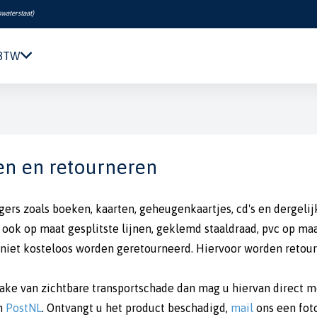
swaterstaat
)
 BTW
Navigatie & Elektronica
Motor & Techniek
Sanitair & Comfort
Kleding & Schoenen
en en retourneren
Veiligheid
Boeken & Kaarten
gers zoals boeken, kaarten, geheugenkaartjes, cd's en dergeli
Verf & Onderhoud
 ook op maat gesplitste lijnen, geklemd staaldraad, pvc op m
Tuigage & Dekuitrusting
niet kosteloos worden geretourneerd. Hiervoor worden retour
Rubberboten & Motoren
Outlet
prake van zichtbare transportschade dan mag u hiervan direct m
n
PostNL
. Ontvangt u het product beschadigd,
mail
ons een fot