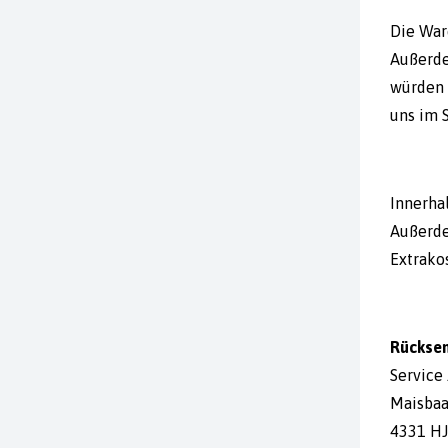
Die War
Außerde
würden 
uns im 
Innerha
Außerde
Extrakos
Rückse
Service
Maisbaa
4331 HJ